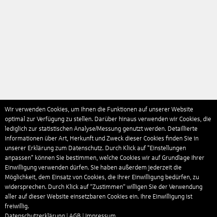
Wir verwenden Cookies, um Ihnen die Funktionen auf unserer Website
optimal zur Verfügung zu stellen. Darüber hinaus verwenden wir Cookies, die
lediglich zur statistischen Analyse/Messung genutzt werden. Detaillierte
Informationen über Art, Herkunft und Zweck dieser Cookies finden Sie in
unserer Erklärung zum Datenschutz. Durch Klick auf "Einstellungen
anpassen" können Sie bestimmen, welche Cookies wir auf Grundlage Ihrer
Einwilligung verwenden dürfen. Sie haben außerdem jederzeit die
Möglichkeit, dem Einsatz von Cookies, die Ihrer Einwilligung bedürfen, zu
widersprechen. Durch Klick auf “Zustimmen“ willigen Sie der Verwendung
aller auf dieser Website einsetzbaren Cookies ein. Ihre Einwilligung ist
freiwillig.
Datenschutzerklärung
|
AGB
|
Impressum