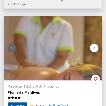
inkl. Flüge
Malediven . Felidhu Atoll . Thinadhoo
Plumeria Maldives
4