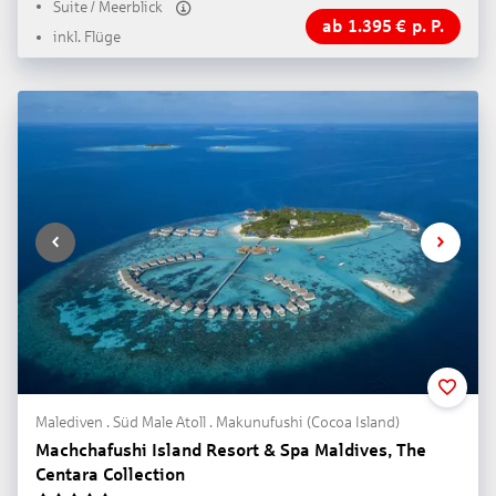
Suite / Meerblick
ab
1.395
€
p. P.
inkl. Flüge
Malediven . Süd Male Atoll . Makunufushi (Cocoa Island)
Machchafushi Island Resort & Spa Maldives, The
Centara Collection