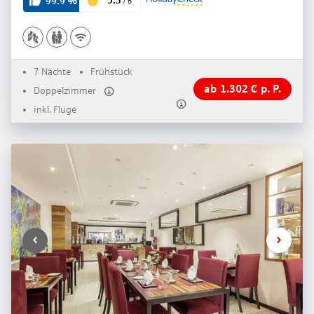
5.3
99.9
%
/
6
7 Nächte
Frühstück
ab
1.302
€
p. P.
Doppelzimmer
inkl. Flüge