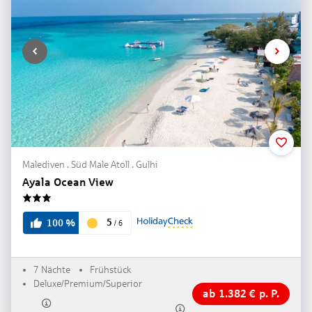
Malediven . Süd Male Atoll . Gulhi
Ayala Ocean View
3
5
100
%
/
6
7 Nächte
Frühstück
Deluxe/Premium/Superior
ab
1.382
€
p. P.