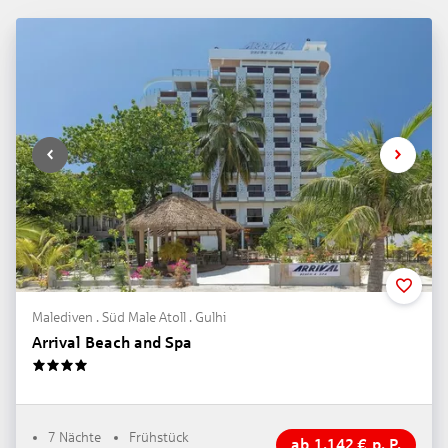
Malediven . Süd Male Atoll . Gulhi
Arrival Beach and Spa
4
7 Nächte
Frühstück
ab
1.142
€
p. P.