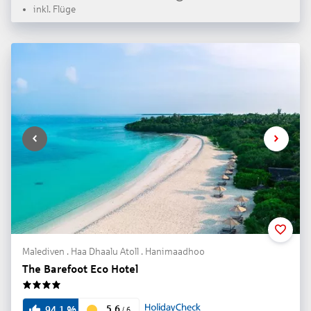
inkl. Flüge
Malediven . Haa Dhaalu Atoll . Hanimaadhoo
The Barefoot Eco Hotel
4
5.6
94.1
%
/
6