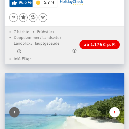
5.7
96.6
%
/
6
7 Nächte
Frühstück
Doppelzimmer / Landseite /
Landblick / Hauptgebäude
ab
1.176
€
p. P.
inkl. Flüge