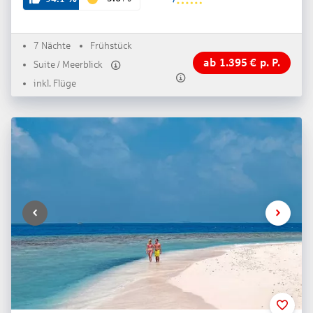
7 Nächte
Frühstück
ab
1.395
€
p. P.
Suite / Meerblick
inkl. Flüge