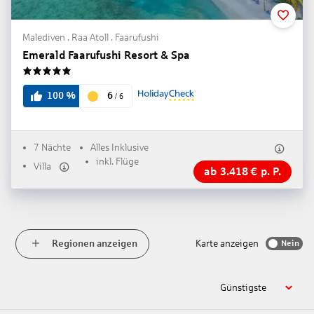
Malediven . Raa Atoll . Faarufushi
Emerald Faarufushi Resort & Spa
5
6
100
%
/
6
7 Nächte
Alles Inklusive
inkl. Flüge
Villa
ab
3.418
€
p. P.
Regionen anzeigen
Karte anzeigen
Nein
Günstigste