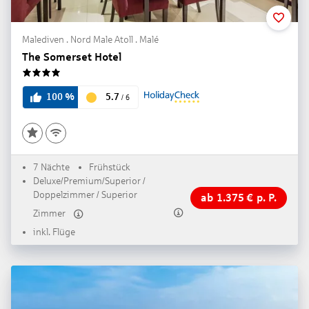
Malediven . Nord Male Atoll . Malé
The Somerset Hotel
4
5.7
100
%
/
6
7 Nächte
Frühstück
Deluxe/Premium/Superior /
Doppelzimmer / Superior
ab
1.375
€
p. P.
Zimmer
inkl. Flüge