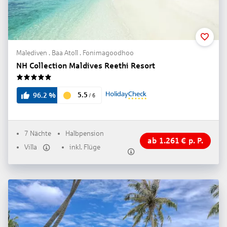
Malediven . Baa Atoll . Fonimagoodhoo
NH Collection Maldives Reethi Resort
5
5.5
96.2
%
/
6
7 Nächte
Halbpension
ab
1.261
€
p. P.
Villa
inkl. Flüge