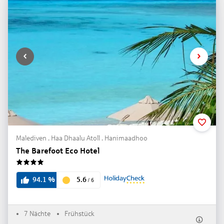
Malediven . Haa Dhaalu Atoll . Hanimaadhoo
The Barefoot Eco Hotel
4
5.6
94.1
%
/
6
7 Nächte
Frühstück