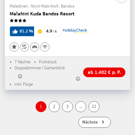
Malediven . Nord Male Atoll . Bandos
Malahini Kuda Bandos Resort
4
4.9
81.2
%
/
6
7 Nächte
Frühstück
Doppelzimmer / Gartenblick
ab
1.402
€
p. P.
inkl. Flüge
1
2
3
...
22
Nächste