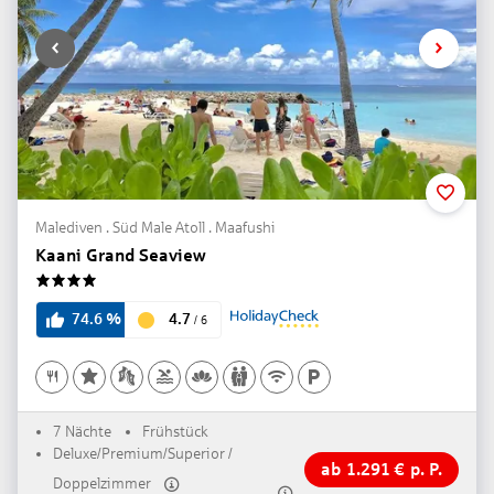
Malediven . Süd Male Atoll . Maafushi
Kaani Grand Seaview
4
4.7
74.6
%
/
6
7 Nächte
Frühstück
Deluxe/Premium/Superior /
ab
1.291
€
p. P.
Doppelzimmer