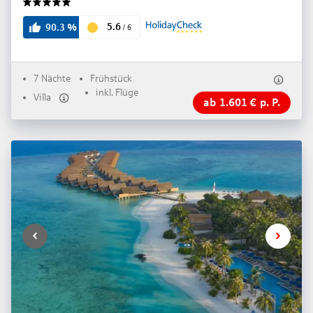
5
5.6
90.3
%
/
6
7 Nächte
Frühstück
inkl. Flüge
Villa
ab
1.601
€
p. P.