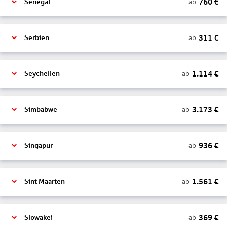
760
€
ab
Senegal
311
€
ab
Serbien
1.114
€
ab
Seychellen
3.173
€
ab
Simbabwe
936
€
ab
Singapur
1.561
€
ab
Sint Maarten
369
€
ab
Slowakei