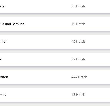
rra
26
Hotels
gua und Barbuda
19
Hotels
nien
40
Hotels
a
29
Hotels
ralien
444
Hotels
amas
13
Hotels