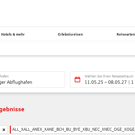
Hotels & mehr
Erlebnisreisen
Reisearte
ghafen
Wählen Sie Ihren Reisezeitraum
ger Abflughafen
11.05.25
–
08.05.27
1
rgebnisse
ALL_XALL_ANEX_XANE_BCH_BU_BYE_XBU_NEC_XNEC_OGE_XOGE_