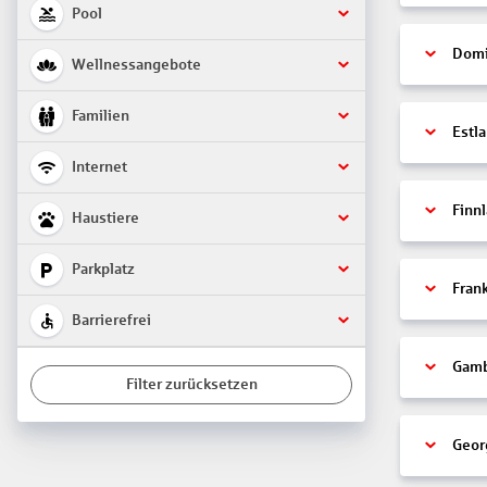
Pool
Domi
Wellnessangebote
Familien
Estl
Internet
Finn
Haustiere
Parkplatz
Fran
Barrierefrei
Gamb
Filter zurücksetzen
Geor