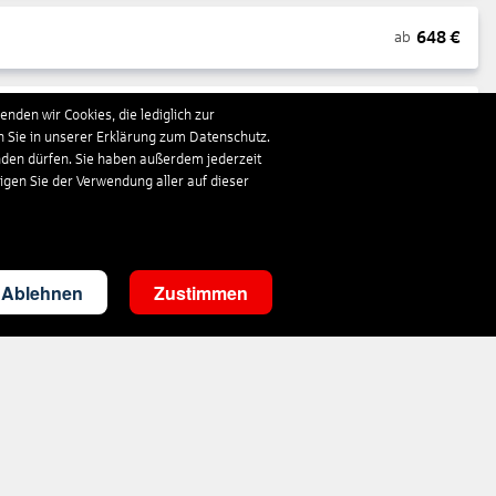
648
€
ab
nden wir Cookies, die lediglich zur
1.663
€
ab
n Sie in unserer Erklärung zum Datenschutz.
nden dürfen. Sie haben außerdem jederzeit
ligen Sie der Verwendung aller auf dieser
297
€
ab
3.503
€
ab
Ablehnen
Zustimmen
287
€
ab
1.410
€
ab