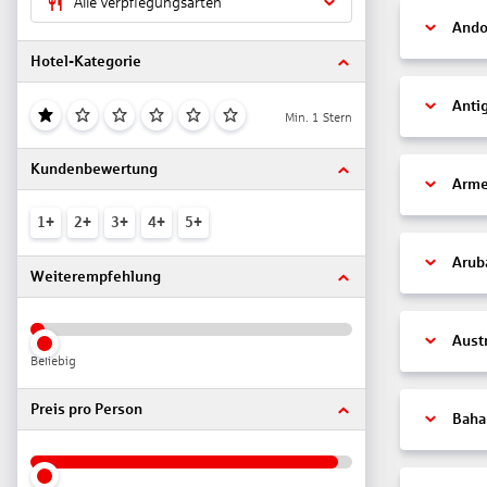
Alle Verpflegungsarten
Ando
Hotel-Kategorie
Anti
Min. 1 Stern
Kundenbewertung
Arme
1+
2+
3+
4+
5+
Arub
Weiterempfehlung
Aust
Beliebig
Preis pro Person
Bah