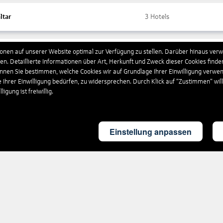
ltar
3
Hotels
nen auf unserer Website optimal zur Verfügung zu stellen. Darüber hinaus verwe
ada
10
Hotels
n. Detaillierte Informationen über Art, Herkunft und Zweck dieser Cookies finde
önnen Sie bestimmen, welche Cookies wir auf Grundlage Ihrer Einwilligung verwe
e Ihrer Einwilligung bedürfen, zu widersprechen. Durch Klick auf “Zustimmen“ wil
chenland
4.556
Hotels
igung ist freiwillig.
land
4
Hotels
Einstellung anpassen
britannien
1.857
Hotels
eloupe
17
Hotels