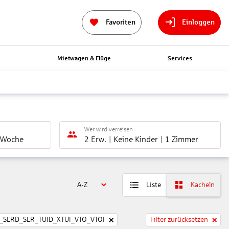
Favoriten
Einloggen
n
Mietwagen & Flüge
Services
Wer wird verreisen
 Woche
2 Erw.
Keine Kinder
1 Zimmer
A-Z
Liste
Kacheln
SLRD_SLR_TUID_XTUI_VTO_VTOI
Filter zurücksetzen