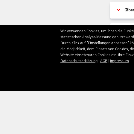
Gibra
Wir verwenden Cookies, um Ihnen die Funktio
Gren
statistischen Analyse/Messung genutzt werde
Durch Klick auf "Einstellungen anpassen" k
die Möglichkeit, dem Einsatz von Cookies, di
Grie
Website einsetzbaren Cookies ein. Ihre Einwill
Datenschutzerklärung
|
AGB
|
Impressum
Grön
Groß
Guad