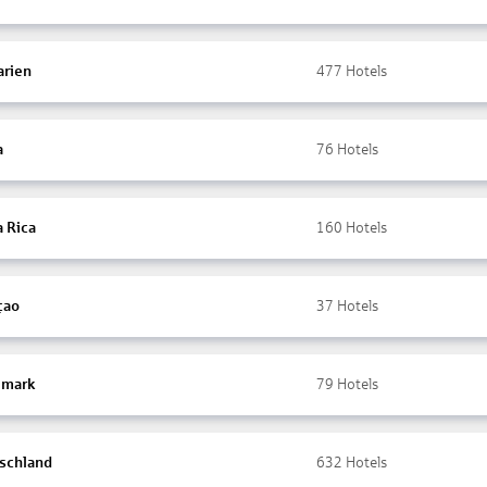
arien
477
Hotels
a
76
Hotels
a Rica
160
Hotels
çao
37
Hotels
mark
79
Hotels
schland
632
Hotels