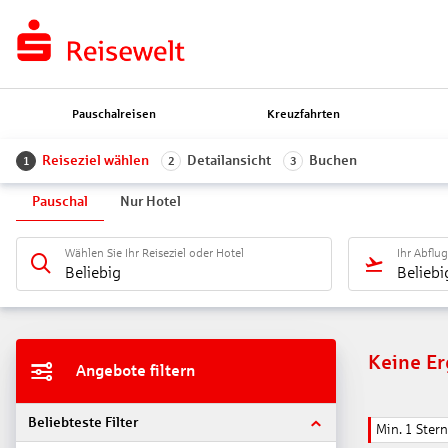
Pauschalreisen
Kreuzfahrten
Reiseziel wählen
Detailansicht
Buchen
1
2
3
Pauschal
Nur Hotel
Wählen Sie Ihr Reiseziel oder Hotel
Ihr Abflu
Beliebig
Beliebi
Keine E
Angebote filtern
Beliebteste Filter
Min. 1 Stern