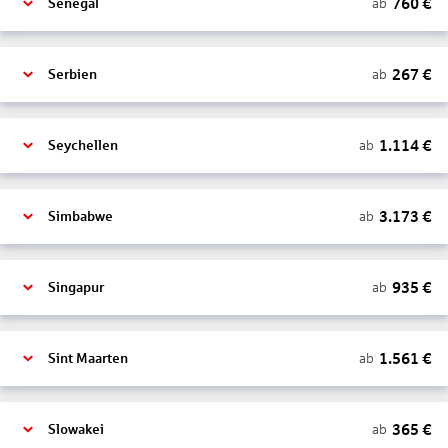
760
€
ab
Senegal
267
€
ab
Serbien
1.114
€
ab
Seychellen
3.173
€
ab
Simbabwe
935
€
ab
Singapur
1.561
€
ab
Sint Maarten
365
€
ab
Slowakei