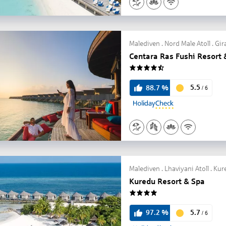
Malediven . Nord Male Atoll . Gi
Centara Ras Fushi Resort 
4.5
5.5
88.7
%
/
6
Malediven . Lhaviyani Atoll . Ku
Kuredu Resort & Spa
4
5.7
97.2
%
/
6