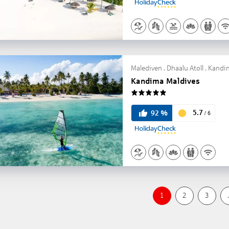
Malediven . Dhaalu Atoll . Kand
Kandima Maldives
5
5.7
92
%
/
6
1
2
3
.