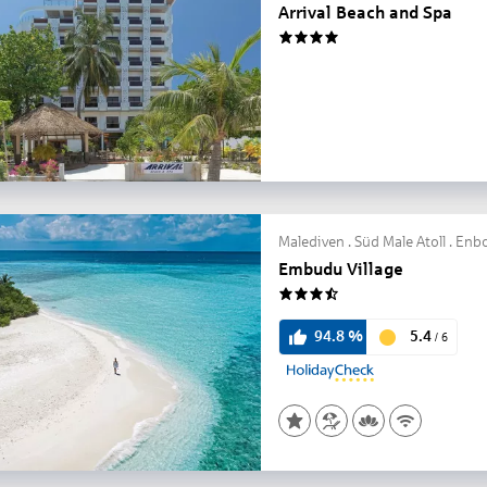
Arrival Beach and Spa
4
Malediven . Süd Male Atoll . En
Embudu Village
3.5
5.4
94.8
%
/
6