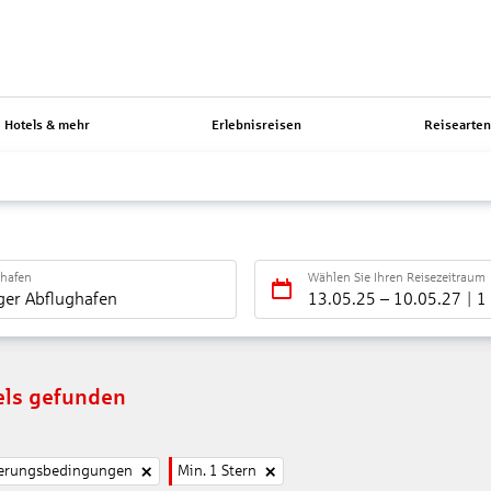
Hotels & mehr
Erlebnisreisen
Reisearte
ghafen
Wählen Sie Ihren Reisezeitraum
ger Abflughafen
13.05.25
–
10.05.27
1
els gefunden
nierungsbedingungen
Min. 1 Stern