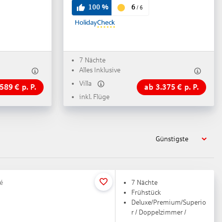
6
100
%
/
6
7 Nächte
Alles Inklusive
Villa
.589
€
p. P.
ab
3.375
€
p. P.
inkl. Flüge
Günstigste
lé
7 Nächte
Frühstück
Deluxe/Premium/Superio
r / Doppelzimmer /