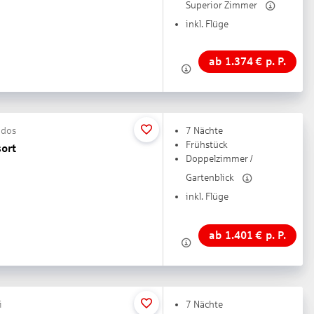
Superior Zimmer
inkl. Flüge
ab
1.374
€
p. P.
ndos
7 Nächte
Frühstück
ort
Doppelzimmer /
Gartenblick
inkl. Flüge
ab
1.401
€
p. P.
i
7 Nächte