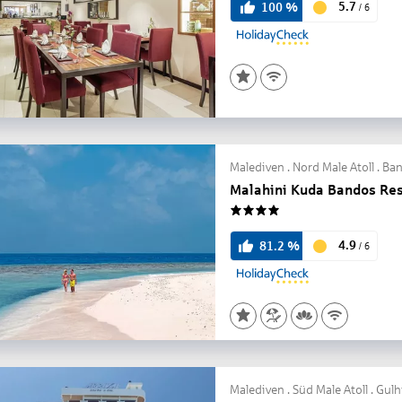
5.7
100
%
/
6
Malediven . Nord Male Atoll . Ba
Malahini Kuda Bandos Res
4
4.9
81.2
%
/
6
Malediven . Süd Male Atoll . Gulh