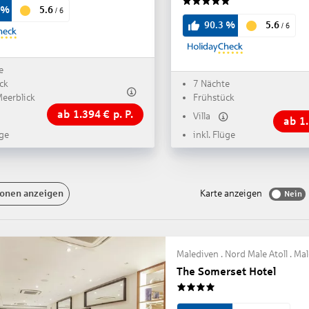
5.6
%
/
6
5
5.6
90.3
%
/
6
e
ck
7 Nächte
Meerblick
Frühstück
ab
1.394
€
p. P.
Villa
ab
1
üge
inkl. Flüge
onen anzeigen
Karte anzeigen
Nein
Malediven . Nord Male Atoll . Ma
The Somerset Hotel
4