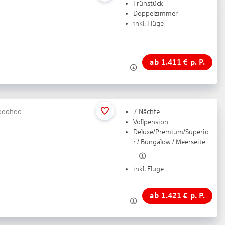
Frühstück
Doppelzimmer
inkl. Flüge
ab
1.411
€
p. P.
boodhoo
7 Nächte
Vollpension
Deluxe/Premium/Superio
r / Bungalow / Meerseite
inkl. Flüge
ab
1.421
€
p. P.