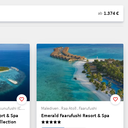
1.374
€
ab
Malediven . Süd Male Atoll . Makunufushi (Cocoa Island)
Malediven . Raa Atoll . Faarufushi
ort & Spa
Emerald Faarufushi Resort & Spa
llection
5