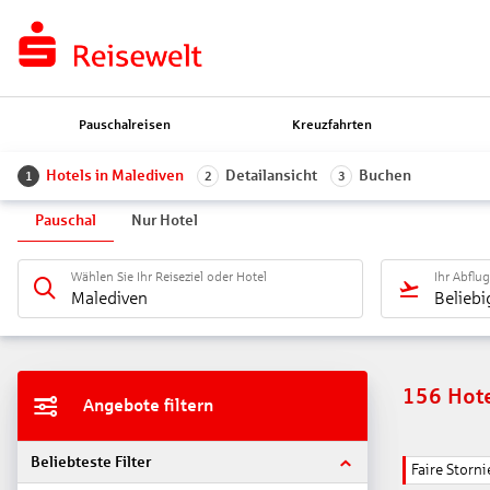
Pauschalreisen
Kreuzfahrten
Hotels in Malediven
Detailansicht
Buchen
1
2
3
Pauschal
Nur Hotel
Wählen Sie Ihr Reiseziel oder Hotel
Ihr Abflu
Malediven
Beliebi
156
Hot
Angebote filtern
Beliebteste Filter
Faire Stor