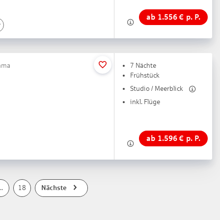
ab
1.556
€
p. P.
inma
7 Nächte
Frühstück
Studio / Meerblick
inkl. Flüge
ab
1.596
€
p. P.
..
18
Nächste