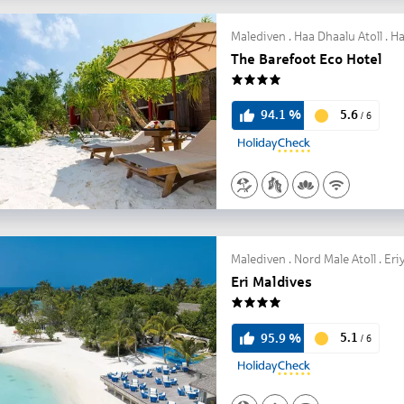
Malediven . Haa Dhaalu Atoll .
The Barefoot Eco Hotel
4
5.6
94.1
%
/
6
Malediven . Nord Male Atoll . Er
Eri Maldives
4
5.1
95.9
%
/
6