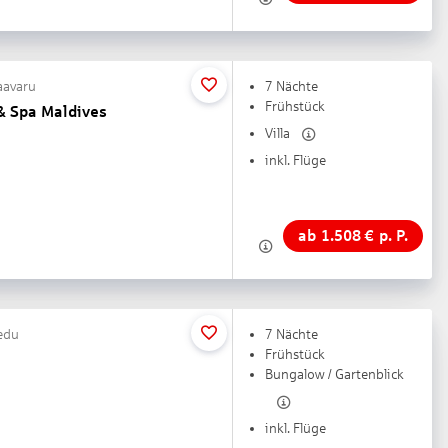
raavaru
7 Nächte
Frühstück
& Spa Maldives
Villa
inkl. Flüge
ab
1.508
€
p. P.
redu
7 Nächte
Frühstück
Bungalow / Gartenblick
inkl. Flüge