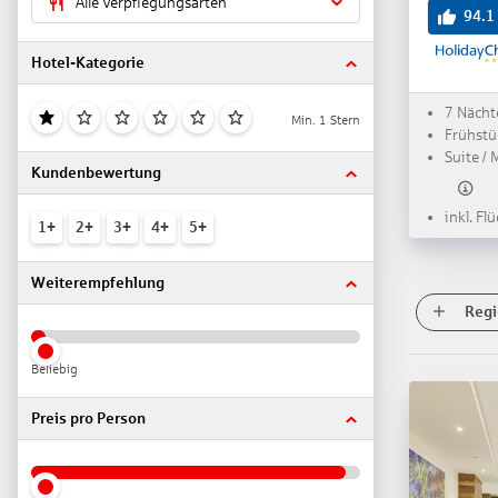
Alle Verpflegungsarten
94.1
Hotel-Kategorie
7 Nächt
Min. 1 Stern
Frühstü
Suite / 
Kundenbewertung
inkl. Fl
1+
2+
3+
4+
5+
Weiterempfehlung
Regi
Beliebig
Preis pro Person