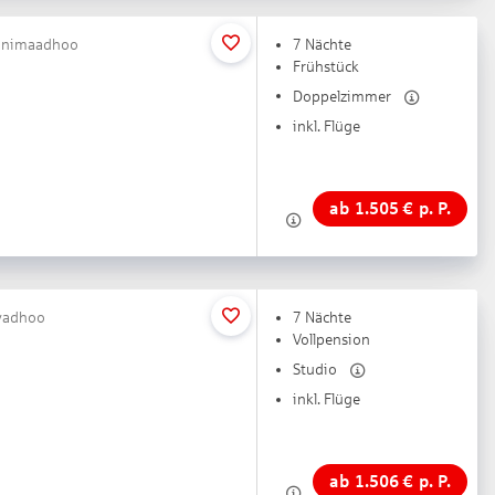
 Hanimaadhoo
7 Nächte
Frühstück
Doppelzimmer
inkl. Flüge
ab
1.505
€
p. P.
iyadhoo
7 Nächte
Vollpension
Studio
inkl. Flüge
ab
1.506
€
p. P.