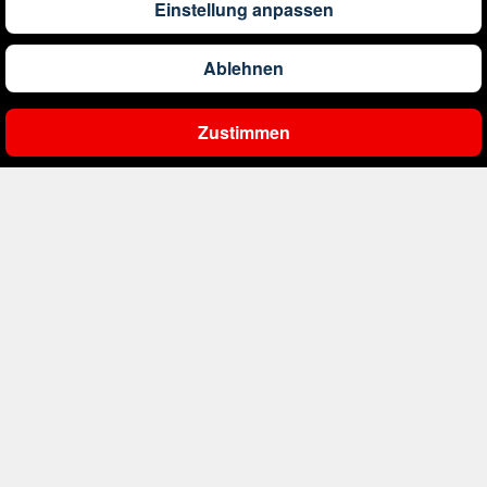
Einstellung anpassen
Ablehnen
Malediven . Süd Male Atoll . Enboodhoo
Zustimmen
Embudu Village
Ergebnisse filtern
3
5.4
94.8
%
/
6
7 Nächte
Vollpension
ab
1.420
€
p. P.
Bungalow
inkl. Flüge