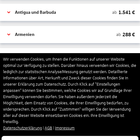
1.541
€
ab
Antigua und Barbuda
288
€
ab
Armenien
1.318
€
ab
Aruba
Wir verwenden Cookies, um Ihnen die Funktionen auf unserer Website
optimal zur Verfügung zu stellen. Darüber hinaus verwenden wir Cookies, die
lediglich zur statistischen Analyse/Messung genutzt werden. Detaillierte
Informationen über Art, Herkunft und Zweck dieser Cookies finden Sie in
1.266
€
ab
Australien
unserer Erklärung zum Datenschutz. Durch Klick auf "Einstellungen
anpassen" können Sie bestimmen, welche Cookies wir auf Grundlage Ihrer
Einwilligung verwenden dürfen. Sie haben außerdem jederzeit die
1.551
€
ab
Bahamas
Möglichkeit, dem Einsatz von Cookies, die Ihrer Einwilligung bedürfen, zu
widersprechen. Durch Klick auf “Zustimmen“ willigen Sie der Verwendung
aller auf dieser Website einsetzbaren Cookies ein. Ihre Einwilligung ist
freiwillig.
804
€
ab
Bahrain
Datenschutzerklärung
|
AGB
|
Impressum