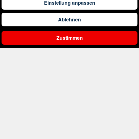
Einstellung anpassen
1.309
€
ab
Barbados
Ablehnen
561
€
ab
Belgien
Zustimmen
Ergebnisse filtern
2.000
€
ab
Bonaire, Sint Eustatius und Saba
402
€
ab
Bosnien und Herzegowina
4.174
€
ab
Botswana
1.522
€
ab
Brasilien
226
€
ab
Bulgarien