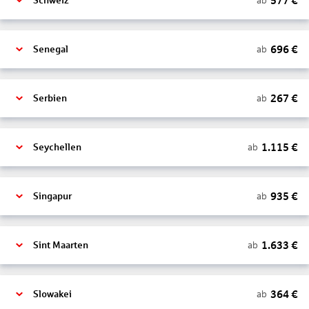
577
€
ab
Schweiz
696
€
ab
Senegal
267
€
ab
Serbien
1.115
€
ab
Seychellen
935
€
ab
Singapur
1.633
€
ab
Sint Maarten
364
€
ab
Slowakei