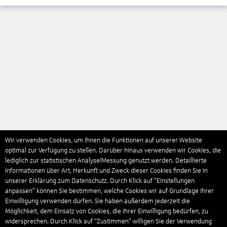
Wir verwenden Cookies, um Ihnen die Funktionen auf unserer Website
optimal zur Verfügung zu stellen. Darüber hinaus verwenden wir Cookies, die
lediglich zur statistischen Analyse/Messung genutzt werden. Detaillierte
Informationen über Art, Herkunft und Zweck dieser Cookies finden Sie in
unserer Erklärung zum Datenschutz. Durch Klick auf "Einstellungen
anpassen" können Sie bestimmen, welche Cookies wir auf Grundlage Ihrer
Einwilligung verwenden dürfen. Sie haben außerdem jederzeit die
Möglichkeit, dem Einsatz von Cookies, die Ihrer Einwilligung bedürfen, zu
widersprechen. Durch Klick auf “Zustimmen“ willigen Sie der Verwendung