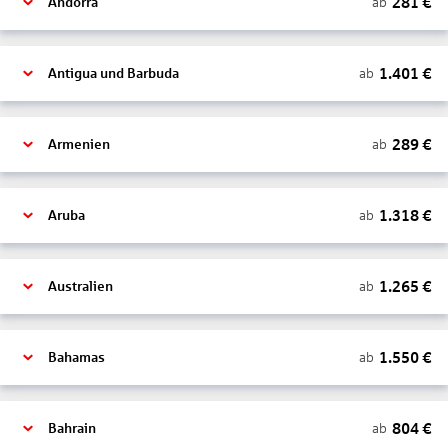
281
€
ab
Andorra
1.401
€
ab
Antigua und Barbuda
289
€
ab
Armenien
1.318
€
ab
Aruba
1.265
€
ab
Australien
1.550
€
ab
Bahamas
804
€
ab
Bahrain