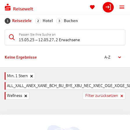
Reiseziele
Hotel
Buchen
1
2
3
Passen Sie Ihre Suche an
15.05.25
–
12.05.27
,
2 Erwachsene
Keine Ergebnisse
A-Z
Min. 1 Stern
ALL_XALL_ANEX_XANE_BCH_BU_BYE_XBU_NEC_XNEC_OGE_XOGE_SL
Wellness
Filter zurücksetzen