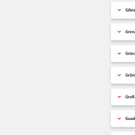
Gibra
Gren
Grie
Grön
Groß
Guad