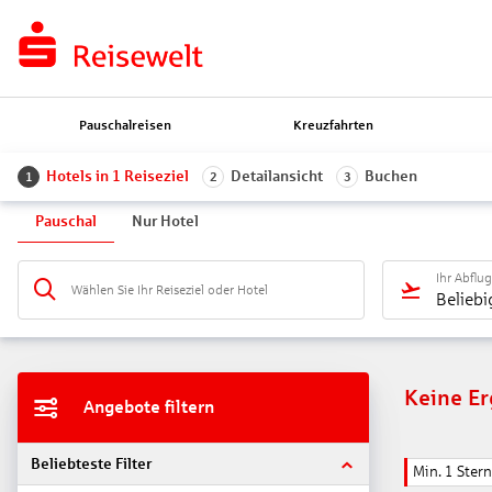
Pauschalreisen
Kreuzfahrten
Hotels in 1 Reiseziel
Detailansicht
Buchen
1
2
3
Pauschal
Nur Hotel
Ihr Abflu
Wählen Sie Ihr Reiseziel oder Hotel
Beliebi
Keine E
Angebote filtern
Beliebteste Filter
Min. 1 Stern