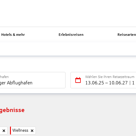
Hotels & mehr
Erlebnisreisen
Reisearte
ghafen
Wählen Sie Ihren Reisezeitraum
ger Abflughafen
13.06.25
–
10.06.27
1
rgebnisse
Wellness