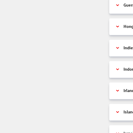
Guer
Hon
Indi
Indo
Irlan
Islan