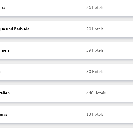
rra
26
Hotels
gua und Barbuda
20
Hotels
nien
39
Hotels
a
30
Hotels
ralien
440
Hotels
amas
13
Hotels