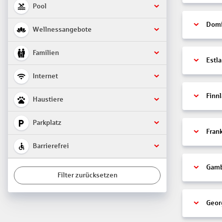
Pool
Domi
Wellnessangebote
Familien
Estl
Internet
Finn
Haustiere
Parkplatz
Fran
Barrierefrei
Gamb
Filter zurücksetzen
Geor