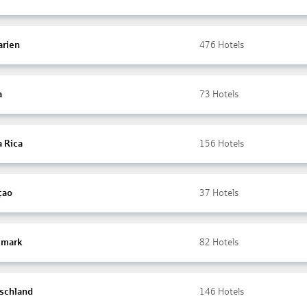
arien
476
Hotels
a
73
Hotels
a Rica
156
Hotels
çao
37
Hotels
mark
82
Hotels
schland
146
Hotels