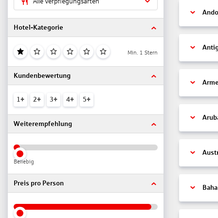
Alle Verpflegungsarten
Ando
Hotel-Kategorie
Anti
Min. 1 Stern
Kundenbewertung
Arme
1+
2+
3+
4+
5+
Arub
Weiterempfehlung
Aust
Beliebig
Preis pro Person
Bah