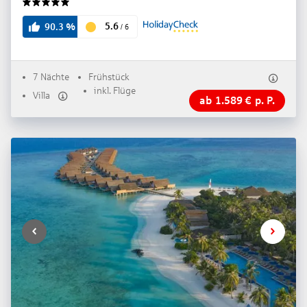
5
5.6
90.3
%
/
6
7 Nächte
Frühstück
inkl. Flüge
Villa
ab
1.589
€
p. P.