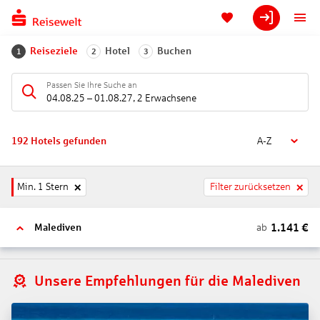
Reiseziele
Hotel
Buchen
1
2
3
Passen Sie Ihre Suche an
04.08.25
–
01.08.27
,
2 Erwachsene
192
Hotels gefunden
A-Z
Min. 1 Stern
Filter zurücksetzen
1.141
€
ab
Malediven
Unsere Empfehlungen für die Malediven