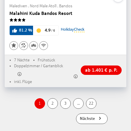
Malediven . Nord Male Atoll . Bandos
Malahini Kuda Bandos Resort
4
4.9
81.2
%
/
6
7 Nächte
Frühstück
Doppelzimmer / Gartenblick
ab
1.401
€
p. P.
inkl. Flüge
1
2
3
...
22
Nächste