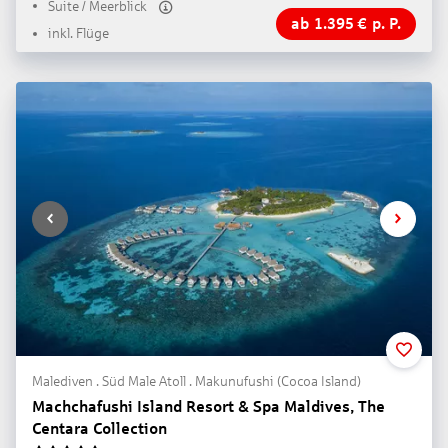
Suite / Meerblick
ab
1.395
€
p. P.
inkl. Flüge
Malediven . Süd Male Atoll . Makunufushi (Cocoa Island)
Machchafushi Island Resort & Spa Maldives, The
Centara Collection