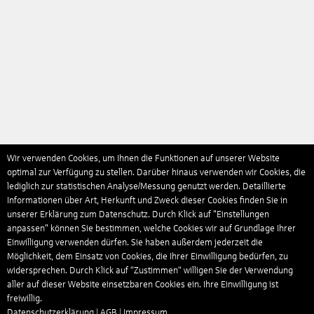
Wir verwenden Cookies, um Ihnen die Funktionen auf unserer Website
optimal zur Verfügung zu stellen. Darüber hinaus verwenden wir Cookies, die
lediglich zur statistischen Analyse/Messung genutzt werden. Detaillierte
Informationen über Art, Herkunft und Zweck dieser Cookies finden Sie in
unserer Erklärung zum Datenschutz. Durch Klick auf "Einstellungen
anpassen" können Sie bestimmen, welche Cookies wir auf Grundlage Ihrer
Einwilligung verwenden dürfen. Sie haben außerdem jederzeit die
Möglichkeit, dem Einsatz von Cookies, die Ihrer Einwilligung bedürfen, zu
widersprechen. Durch Klick auf “Zustimmen“ willigen Sie der Verwendung
aller auf dieser Website einsetzbaren Cookies ein. Ihre Einwilligung ist
freiwillig.
Datenschutzerklärung
|
AGB
|
Impressum