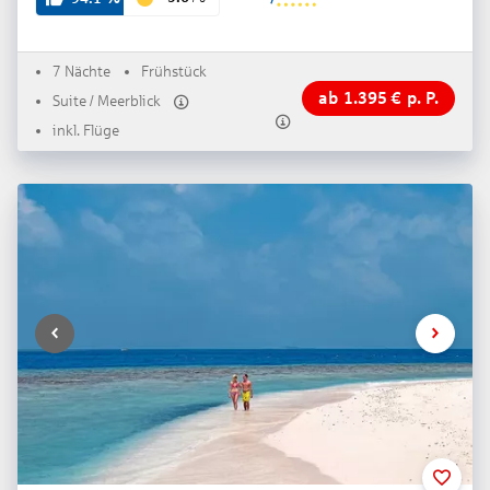
7 Nächte
Frühstück
ab
1.395
€
p. P.
Suite / Meerblick
inkl. Flüge