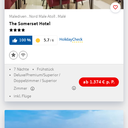
Malediven . Nord Male Atoll . Malé
The Somerset Hotel
4
5.7
100
%
/
6
7 Nächte
Frühstück
Deluxe/Premium/Superior /
Doppelzimmer / Superior
ab
1.374
€
p. P.
Zimmer
inkl. Flüge