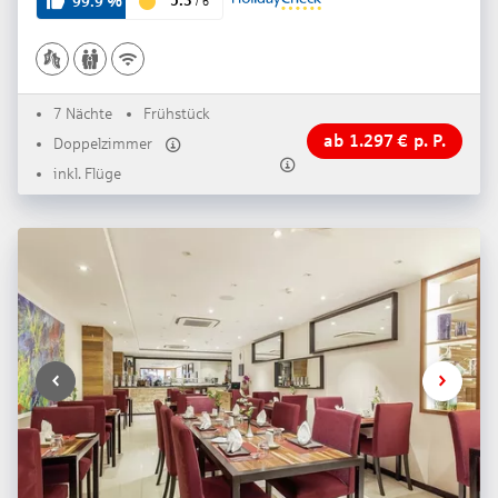
5.3
99.9
%
/
6
7 Nächte
Frühstück
ab
1.297
€
p. P.
Doppelzimmer
inkl. Flüge