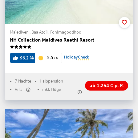
Malediven . Baa Atoll . Fonimagoodhoo
NH Collection Maldives Reethi Resort
5
5.5
96.2
%
/
6
7 Nächte
Halbpension
ab
1.254
€
p. P.
Villa
inkl. Flüge