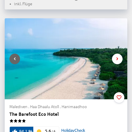
inkl. Flüge
Malediven . Haa Dhaalu Atoll . Hanimaadhoo
The Barefoot Eco Hotel
4
5.6
94.1
%
/
6