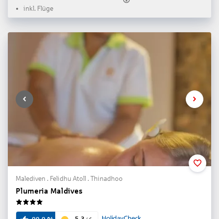
inkl. Flüge
Malediven . Felidhu Atoll . Thinadhoo
Plumeria Maldives
4