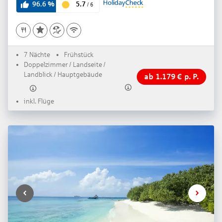
5.7
96.6
%
/
6
7 Nächte
Frühstück
Doppelzimmer / Landseite /
Landblick / Hauptgebäude
ab
1.179
€
p. P.
inkl. Flüge