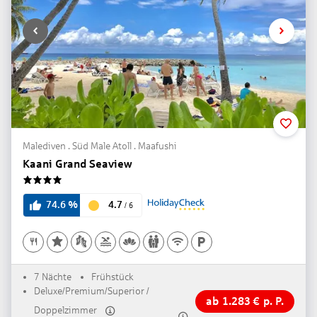
Malediven . Süd Male Atoll . Maafushi
Kaani Grand Seaview
4
4.7
74.6
%
/
6
7 Nächte
Frühstück
Deluxe/Premium/Superior /
ab
1.283
€
p. P.
Doppelzimmer