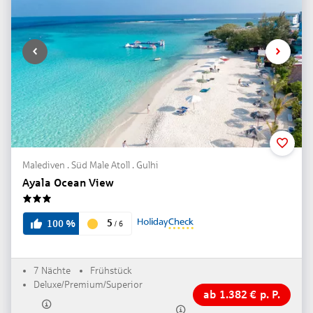
Malediven . Süd Male Atoll . Gulhi
Ayala Ocean View
3
5
100
%
/
6
7 Nächte
Frühstück
Deluxe/Premium/Superior
ab
1.382
€
p. P.