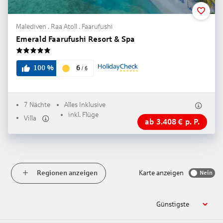
Malediven . Raa Atoll . Faarufushi
Emerald Faarufushi Resort & Spa
5
6
100
%
/
6
7 Nächte
Alles Inklusive
inkl. Flüge
Villa
ab
3.408
€
p. P.
Regionen anzeigen
Karte anzeigen
Nein
Günstigste