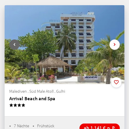
Malediven . Süd Male Atoll . Gulhi
Arrival Beach and Spa
4
7 Nächte
Frühstück
ab
1.141
€
p. P.