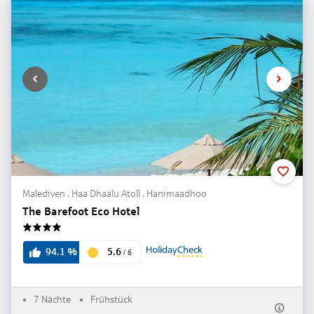
Malediven . Haa Dhaalu Atoll . Hanimaadhoo
The Barefoot Eco Hotel
4
5.6
94.1
%
/
6
7 Nächte
Frühstück