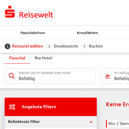
Pauschalreisen
Kreuzfahrten
Reiseziel wählen
Detailansicht
Buchen
1
2
3
Pauschal
Nur Hotel
Wählen Sie Ihr Reiseziel oder Hotel
Ihr Abflu
Beliebig
Beliebi
Keine E
Angebote filtern
Beliebteste Filter
Min. 1 Stern