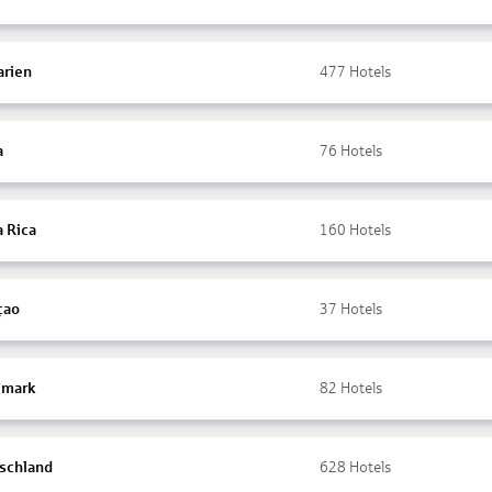
arien
477
Hotels
a
76
Hotels
a Rica
160
Hotels
çao
37
Hotels
mark
82
Hotels
schland
628
Hotels