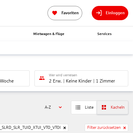
Favoriten
Einloggen
n
Mietwagen & Flüge
Services
Wer wird verreisen
 Woche
2 Erw.
Keine Kinder
1 Zimmer
A-Z
Liste
Kacheln
SLRD_SLR_TUID_XTUI_VTO_VTOI
Filter zurücksetzen