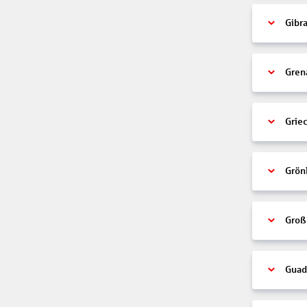
Gibra
Gren
Grie
Grön
Groß
Guad