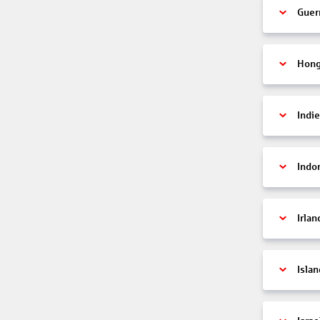
Guer
Hon
Indi
Indo
Irlan
Islan