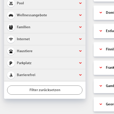
Pool
Domi
Wellnessangebote
Familien
Estl
Internet
Finn
Haustiere
Parkplatz
Fran
Barrierefrei
Gamb
Filter zurücksetzen
Geor