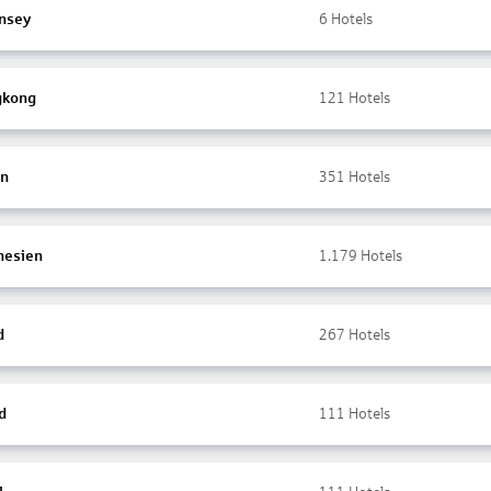
nsey
6
Hotels
gkong
121
Hotels
en
351
Hotels
nesien
1.179
Hotels
d
267
Hotels
d
111
Hotels