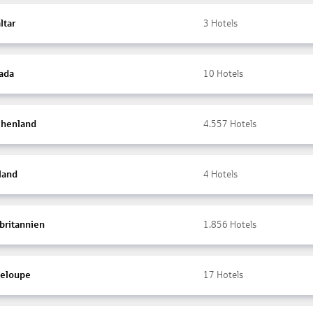
ltar
3
Hotels
ada
10
Hotels
chenland
4.557
Hotels
land
4
Hotels
britannien
1.856
Hotels
eloupe
17
Hotels