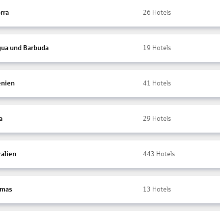
rra
26
Hotels
gua und Barbuda
19
Hotels
nien
41
Hotels
a
29
Hotels
ralien
443
Hotels
amas
13
Hotels