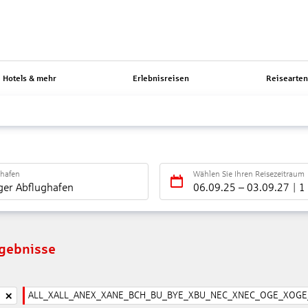
Hotels & mehr
Erlebnisreisen
Reisearte
ghafen
Wählen Sie Ihren Reisezeitraum
ger Abflughafen
06.09.25
–
03.09.27
1
rgebnisse
ALL_XALL_ANEX_XANE_BCH_BU_BYE_XBU_NEC_XNEC_OGE_XOGE_