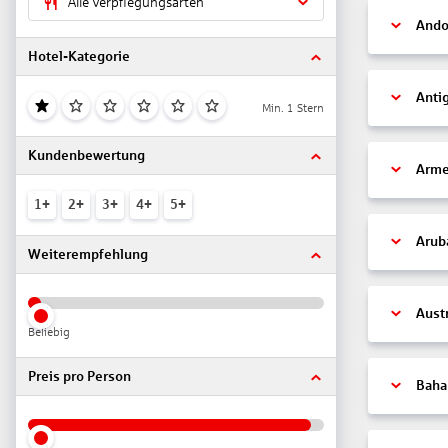
Alle Verpflegungsarten
Ando
Hotel-Kategorie
Anti
Min. 1 Stern
Kundenbewertung
Arme
1+
2+
3+
4+
5+
Arub
Weiterempfehlung
Aust
Beliebig
Preis pro Person
Bah