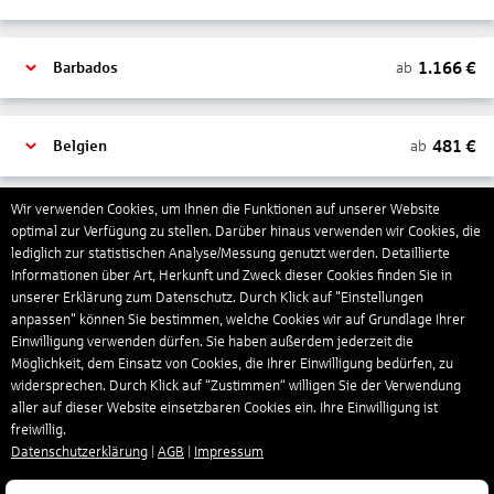
1.166
€
ab
Barbados
481
€
ab
Belgien
Wir verwenden Cookies, um Ihnen die Funktionen auf unserer Website
2.000
€
ab
Bonaire, Sint Eustatius und Saba
optimal zur Verfügung zu stellen. Darüber hinaus verwenden wir Cookies, die
lediglich zur statistischen Analyse/Messung genutzt werden. Detaillierte
Informationen über Art, Herkunft und Zweck dieser Cookies finden Sie in
unserer Erklärung zum Datenschutz. Durch Klick auf "Einstellungen
402
€
ab
Bosnien und Herzegowina
anpassen" können Sie bestimmen, welche Cookies wir auf Grundlage Ihrer
Einwilligung verwenden dürfen. Sie haben außerdem jederzeit die
Möglichkeit, dem Einsatz von Cookies, die Ihrer Einwilligung bedürfen, zu
4.174
€
ab
Botswana
widersprechen. Durch Klick auf “Zustimmen“ willigen Sie der Verwendung
aller auf dieser Website einsetzbaren Cookies ein. Ihre Einwilligung ist
freiwillig.
Datenschutzerklärung
|
AGB
|
Impressum
1.526
€
ab
Brasilien