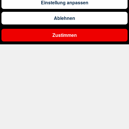
Einstellung anpassen
239
€
ab
Bulgarien
Ablehnen
1.115
€
ab
China
Zustimmen
Ergebnisse filtern
1.010
€
ab
Costa Rica
1.113
€
ab
Curaçao
394
€
ab
Dänemark
363
€
ab
Deutschland