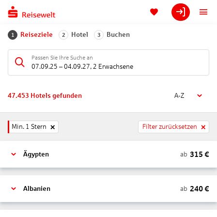
Reiseziele
Hotel
Buchen
1
2
3
Passen Sie Ihre Suche an
07.09.25
–
04.09.27
,
2 Erwachsene
47.453
Hotels gefunden
A-Z
Min. 1 Stern
Filter zurücksetzen
315
€
ab
Ägypten
240
€
ab
Albanien