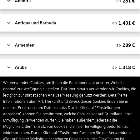
281
€
ab
Andorra
1.401
€
ab
Antigua und Barbuda
289
€
ab
Armenien
1.318
€
ab
Aruba
Wir verwenden Cookies, um Ihnen die Funktionen auf unserer Website
1.265
€
optimal zur Verfügung zu stellen. Darüber hinaus verwenden wir Cookies, die
ab
Australien
lediglich zur statistischen Analyse/Messung genutzt werden. Detaillierte
Informationen über Art, Herkunft und Zweck dieser Cookies finden Sie in
unserer Erklärung zum Datenschutz. Durch Klick auf "Einstellungen
1.550
€
ab
Bahamas
anpassen" können Sie bestimmen, welche Cookies wir auf Grundlage Ihrer
Einwilligung verwenden dürfen. Sie haben außerdem jederzeit die
Möglichkeit, dem Einsatz von Cookies, die Ihrer Einwilligung bedürfen, zu
widersprechen. Durch Klick auf “Zustimmen“ willigen Sie der Verwendung
804
€
ab
Bahrain
aller auf dieser Website einsetzbaren Cookies ein. Ihre Einwilligung ist