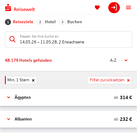
Reiseziele
Hotel
Buchen
1
2
3
Passen Sie Ihre Suche an
14.05.26
–
11.05.28
,
2 Erwachsene
48.179
Hotels gefunden
A-Z
Min. 1 Stern
Filter zurücksetzen
314
€
ab
Ägypten
232
€
ab
Albanien