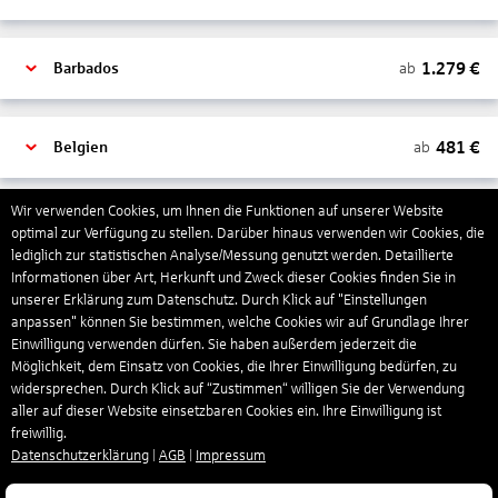
1.279
€
ab
Barbados
481
€
ab
Belgien
Wir verwenden Cookies, um Ihnen die Funktionen auf unserer Website
2.000
€
ab
Bonaire, Sint Eustatius und Saba
optimal zur Verfügung zu stellen. Darüber hinaus verwenden wir Cookies, die
lediglich zur statistischen Analyse/Messung genutzt werden. Detaillierte
Informationen über Art, Herkunft und Zweck dieser Cookies finden Sie in
unserer Erklärung zum Datenschutz. Durch Klick auf "Einstellungen
402
€
ab
Bosnien und Herzegowina
anpassen" können Sie bestimmen, welche Cookies wir auf Grundlage Ihrer
Einwilligung verwenden dürfen. Sie haben außerdem jederzeit die
Möglichkeit, dem Einsatz von Cookies, die Ihrer Einwilligung bedürfen, zu
1.178
€
ab
Botswana
widersprechen. Durch Klick auf “Zustimmen“ willigen Sie der Verwendung
aller auf dieser Website einsetzbaren Cookies ein. Ihre Einwilligung ist
freiwillig.
Datenschutzerklärung
|
AGB
|
Impressum
1.565
€
ab
Brasilien