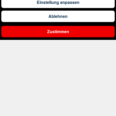
Einstellung anpassen
234
€
ab
Bulgarien
Ablehnen
1.115
€
ab
China
Zustimmen
Ergebnisse filtern
1.010
€
ab
Costa Rica
1.108
€
ab
Curaçao
406
€
ab
Dänemark
341
€
ab
Deutschland