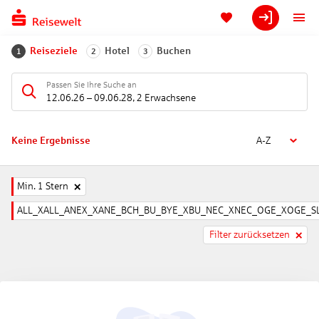
Reiseziele
Hotel
Buchen
1
2
3
Passen Sie Ihre Suche an
12.06.26
–
09.06.28
,
2 Erwachsene
Keine Ergebnisse
A-Z
Min. 1 Stern
ALL_XALL_ANEX_XANE_BCH_BU_BYE_XBU_NEC_XNEC_OGE_XOGE_SL
Filter zurücksetzen