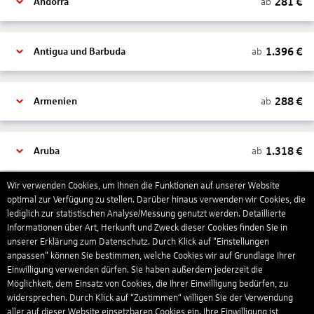
281
€
ab
Andorra
1.396
€
ab
Antigua und Barbuda
288
€
ab
Armenien
1.318
€
ab
Aruba
Wir verwenden Cookies, um Ihnen die Funktionen auf unserer Website
1.265
€
optimal zur Verfügung zu stellen. Darüber hinaus verwenden wir Cookies, die
ab
Australien
lediglich zur statistischen Analyse/Messung genutzt werden. Detaillierte
Informationen über Art, Herkunft und Zweck dieser Cookies finden Sie in
unserer Erklärung zum Datenschutz. Durch Klick auf "Einstellungen
1.551
€
ab
Bahamas
anpassen" können Sie bestimmen, welche Cookies wir auf Grundlage Ihrer
Einwilligung verwenden dürfen. Sie haben außerdem jederzeit die
Möglichkeit, dem Einsatz von Cookies, die Ihrer Einwilligung bedürfen, zu
widersprechen. Durch Klick auf “Zustimmen“ willigen Sie der Verwendung
804
€
ab
Bahrain
aller auf dieser Website einsetzbaren Cookies ein. Ihre Einwilligung ist