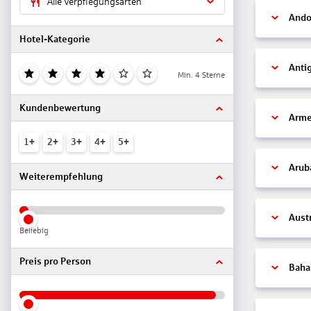
Alle Verpflegungsarten
Ando
Hotel-Kategorie
Anti
Min. 4 Sterne
Kundenbewertung
Arme
1+
2+
3+
4+
5+
Arub
Weiterempfehlung
Aust
Beliebig
Preis pro Person
Bah