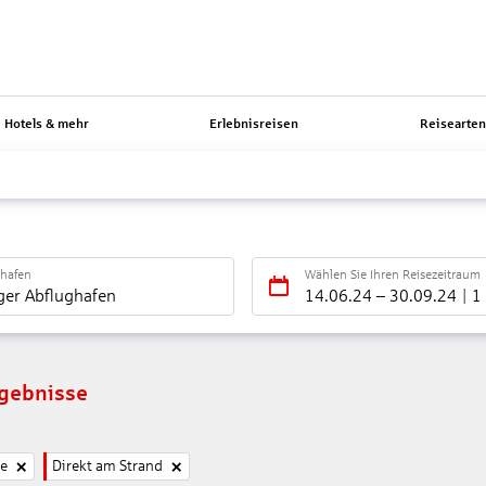
Hotels & mehr
Erlebnisreisen
Reisearte
ghafen
Wählen Sie Ihren Reisezeitraum
ger Abflughafen
14.06.24
–
30.09.24
1
rgebnisse
ne
Direkt am Strand