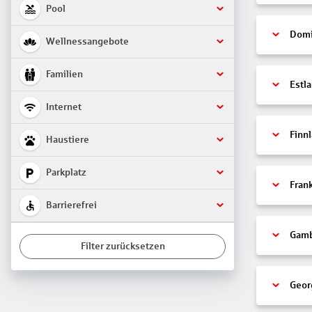
Pool
Domi
Wellnessangebote
Familien
Estl
Internet
Finn
Haustiere
Parkplatz
Fran
Barrierefrei
Gamb
Filter zurücksetzen
Geor