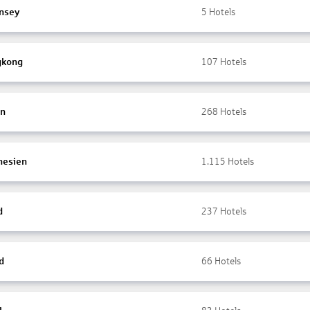
nsey
5
Hotels
gkong
107
Hotels
en
268
Hotels
nesien
1.115
Hotels
d
237
Hotels
d
66
Hotels