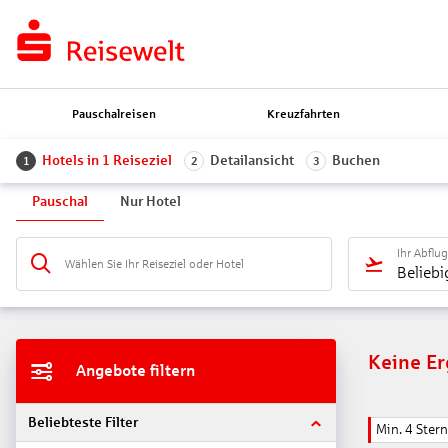
Pauschalreisen
Kreuzfahrten
Hotels in 1 Reiseziel
Detailansicht
Buchen
1
2
3
Pauschal
Nur Hotel
Ihr Abflu
Wählen Sie Ihr Reiseziel oder Hotel
Beliebi
Keine E
Angebote filtern
Beliebteste Filter
Min. 4 Ster