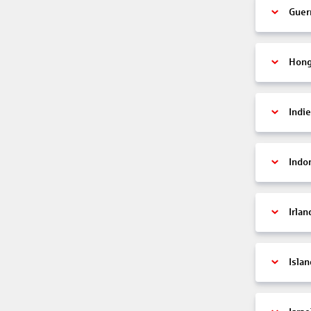
Guer
Hon
Indi
Indo
Irlan
Islan