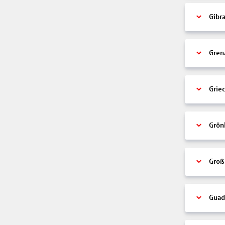
Gibra
Gren
Grie
Grön
Groß
Guad