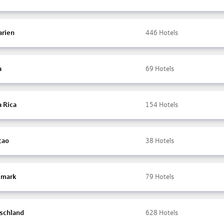
arien
446
Hotels
a
69
Hotels
a Rica
154
Hotels
çao
38
Hotels
mark
79
Hotels
schland
628
Hotels