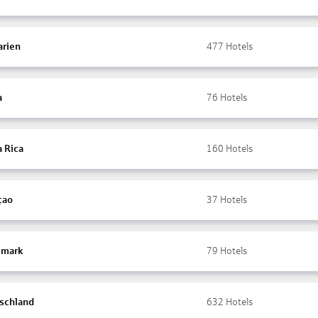
arien
477
Hotels
a
76
Hotels
a Rica
160
Hotels
çao
37
Hotels
mark
79
Hotels
schland
632
Hotels