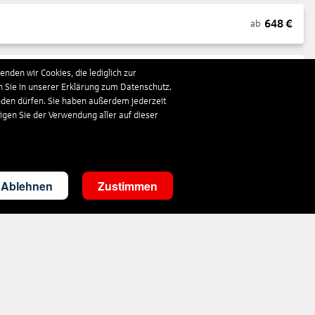
648
€
ab
nden wir Cookies, die lediglich zur
1.663
€
ab
n Sie in unserer Erklärung zum Datenschutz.
nden dürfen. Sie haben außerdem jederzeit
ligen Sie der Verwendung aller auf dieser
297
€
ab
3.503
€
ab
Ablehnen
Zustimmen
287
€
ab
1.410
€
ab