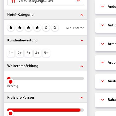
Alle Verpflegungsarten
Ando
Hotel-Kategorie
Anti
Min. 4 Sterne
Kundenbewertung
Arme
1+
2+
3+
4+
5+
Arub
Weiterempfehlung
Aust
Beliebig
Preis pro Person
Bah