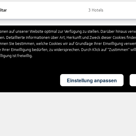
ltar
3
Hotels
nen auf unserer Website optimal zur Verfügung zu stellen. Darüber hinaus verwe
ada
10
Hotels
n. Detaillierte Informationen über Art, Herkunft und Zweck dieser Cookies finde
önnen Sie bestimmen, welche Cookies wir auf Grundlage Ihrer Einwilligung verwe
e Ihrer Einwilligung bedürfen, zu widersprechen. Durch Klick auf “Zustimmen“ wil
chenland
4.554
Hotels
igung ist freiwillig.
land
4
Hotels
Einstellung anpassen
britannien
1.857
Hotels
eloupe
17
Hotels