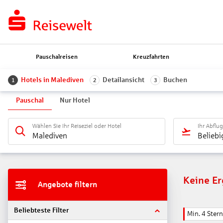
Pauschalreisen
Kreuzfahrten
Hotels in Malediven
Detailansicht
Buchen
1
2
3
Pauschal
Nur Hotel
Wählen Sie Ihr Reiseziel oder Hotel
Ihr Abflu
Malediven
Beliebi
Keine E
Angebote filtern
Beliebteste Filter
Min. 4 Ster