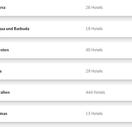
rra
26
Hotels
gua und Barbuda
19
Hotels
nien
40
Hotels
a
29
Hotels
ralien
444
Hotels
amas
13
Hotels