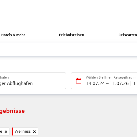
Hotels & mehr
Erlebnisreisen
Reisearte
ghafen
Wählen Sie Ihren Reisezeitraum
ger Abflughafen
14.07.24
–
11.07.26
1
rgebnisse
ne
Wellness