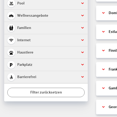
Pool
Domi
Wellnessangebote
Familien
Estl
Internet
Finn
Haustiere
Parkplatz
Fran
Barrierefrei
Gamb
Filter zurücksetzen
Geor