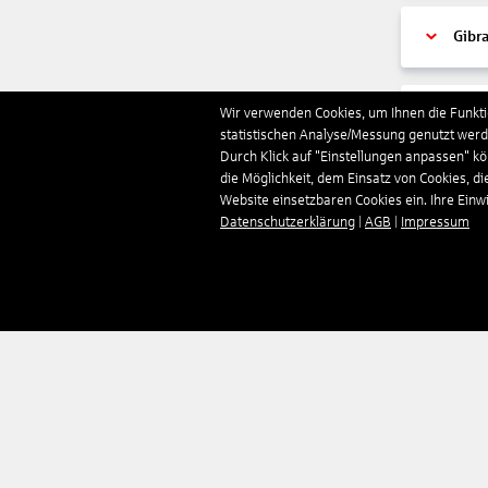
Gibra
Wir verwenden Cookies, um Ihnen die Funktio
Gren
statistischen Analyse/Messung genutzt werde
Durch Klick auf "Einstellungen anpassen" k
die Möglichkeit, dem Einsatz von Cookies, di
Grie
Website einsetzbaren Cookies ein. Ihre Einwill
Datenschutzerklärung
|
AGB
|
Impressum
Grön
Groß
Guad