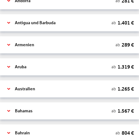
281
€
ab
Andorra
1.401
€
ab
Antigua und Barbuda
289
€
ab
Armenien
1.319
€
ab
Aruba
1.265
€
ab
Australien
1.567
€
ab
Bahamas
804
€
ab
Bahrain