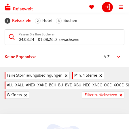
Reiseziele
Hotel
Buchen
1
2
3
Passen Sie Ihre Suche an
04.08.24
–
01.08.26
,
2 Erwachsene
Keine Ergebnisse
A-Z
Faire Stornierungsbedingungen
Min. 4 Sterne
ALL_XALL_ANEX_XANE_BCH_BU_BYE_XBU_NEC_XNEC_OGE_XOGE_SL
Wellness
Filter zurücksetzen