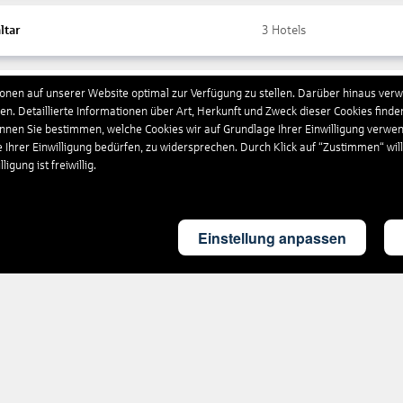
ltar
3
Hotels
nen auf unserer Website optimal zur Verfügung zu stellen. Darüber hinaus verwe
ada
10
Hotels
n. Detaillierte Informationen über Art, Herkunft und Zweck dieser Cookies finde
önnen Sie bestimmen, welche Cookies wir auf Grundlage Ihrer Einwilligung verwe
e Ihrer Einwilligung bedürfen, zu widersprechen. Durch Klick auf “Zustimmen“ wil
chenland
4.452
Hotels
igung ist freiwillig.
land
4
Hotels
Einstellung anpassen
britannien
1.858
Hotels
eloupe
17
Hotels