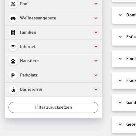
Pool
Domi
Wellnessangebote
Familien
Estl
Internet
Finn
Haustiere
Parkplatz
Fran
Barrierefrei
Gamb
Filter zurücksetzen
Geor