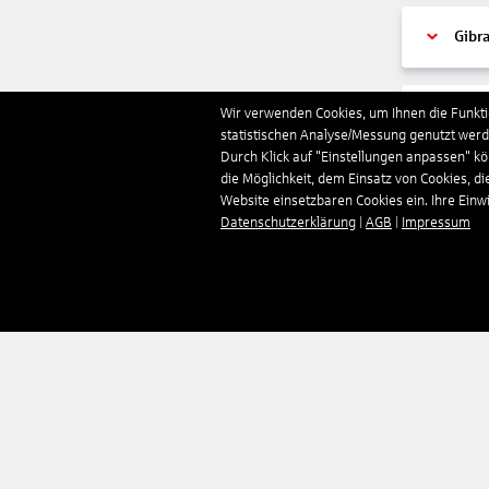
Gibra
Wir verwenden Cookies, um Ihnen die Funktio
Gren
statistischen Analyse/Messung genutzt werde
Durch Klick auf "Einstellungen anpassen" k
die Möglichkeit, dem Einsatz von Cookies, di
Grie
Website einsetzbaren Cookies ein. Ihre Einwill
Datenschutzerklärung
|
AGB
|
Impressum
Grön
Groß
Guad