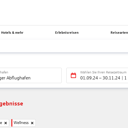
Hotels & mehr
Erlebnisreisen
Reisearte
ghafen
Wählen Sie Ihren Reisezeitraum
ger Abflughafen
01.09.24
–
30.11.24
1
rgebnisse
ne
Wellness