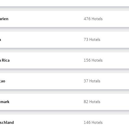
arien
476
Hotels
a
73
Hotels
a Rica
156
Hotels
çao
37
Hotels
mark
82
Hotels
schland
146
Hotels