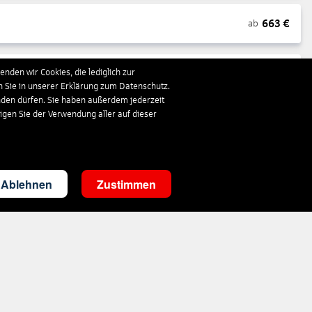
663
€
ab
nden wir Cookies, die lediglich zur
1.663
€
ab
n Sie in unserer Erklärung zum Datenschutz.
nden dürfen. Sie haben außerdem jederzeit
ligen Sie der Verwendung aller auf dieser
310
€
ab
3.536
€
ab
Ablehnen
Zustimmen
290
€
ab
1.410
€
ab