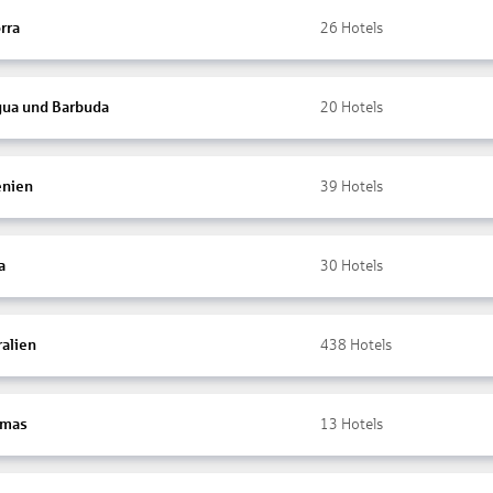
rra
26
Hotels
gua und Barbuda
20
Hotels
nien
39
Hotels
a
30
Hotels
ralien
438
Hotels
amas
13
Hotels