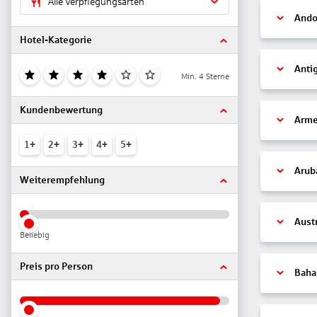
Alle Verpflegungsarten
Ando
Hotel-Kategorie
Anti
Min. 4 Sterne
Kundenbewertung
Arme
1+
2+
3+
4+
5+
Arub
Weiterempfehlung
Aust
Beliebig
Preis pro Person
Bah