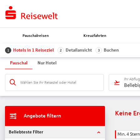
Pauschalreisen
Kreuzfahrten
Hotels in 1 Reiseziel
Detailansicht
Buchen
1
2
3
Pauschal
Nur Hotel
Ihr Abflu
Wählen Sie Ihr Reiseziel oder Hotel
Beliebi
Keine E
Angebote filtern
Beliebteste Filter
Min. 4 Ster