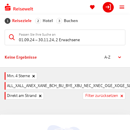
Reiseziele
Hotel
Buchen
1
2
3
Passen Sie Ihre Suche an
01.09.24
–
30.11.24
,
2 Erwachsene
Keine Ergebnisse
A-Z
Min. 4 Sterne
ALL_XALL_ANEX_XANE_BCH_BU_BYE_XBU_NEC_XNEC_OGE_XOGE_SL
Direkt am Strand
Filter zurücksetzen