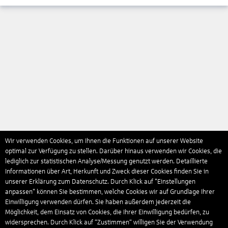
Wir verwenden Cookies, um Ihnen die Funktionen auf unserer Website
optimal zur Verfügung zu stellen. Darüber hinaus verwenden wir Cookies, die
lediglich zur statistischen Analyse/Messung genutzt werden. Detaillierte
Informationen über Art, Herkunft und Zweck dieser Cookies finden Sie in
unserer Erklärung zum Datenschutz. Durch Klick auf "Einstellungen
anpassen" können Sie bestimmen, welche Cookies wir auf Grundlage Ihrer
Einwilligung verwenden dürfen. Sie haben außerdem jederzeit die
Möglichkeit, dem Einsatz von Cookies, die Ihrer Einwilligung bedürfen, zu
widersprechen. Durch Klick auf “Zustimmen“ willigen Sie der Verwendung