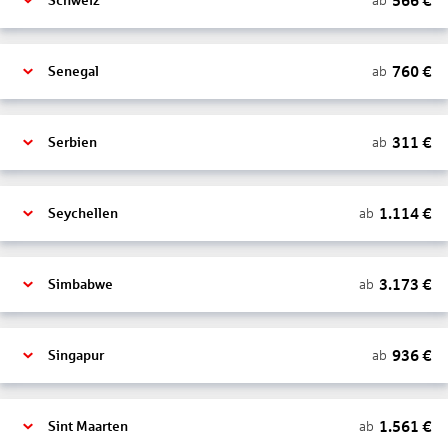
566
€
ab
Schweiz
760
€
ab
Senegal
311
€
ab
Serbien
1.114
€
ab
Seychellen
3.173
€
ab
Simbabwe
936
€
ab
Singapur
1.561
€
ab
Sint Maarten