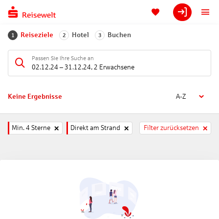
Reiseziele
Hotel
Buchen
1
2
3
Passen Sie Ihre Suche an
02.12.24
–
31.12.24
,
2 Erwachsene
Keine Ergebnisse
A-Z
Min. 4 Sterne
Direkt am Strand
Filter zurücksetzen