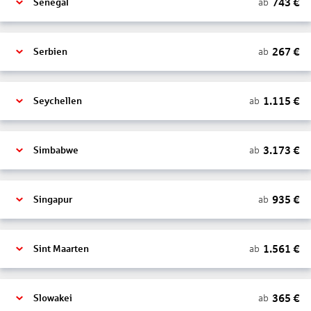
743
€
ab
Senegal
267
€
ab
Serbien
1.115
€
ab
Seychellen
3.173
€
ab
Simbabwe
935
€
ab
Singapur
1.561
€
ab
Sint Maarten
365
€
ab
Slowakei