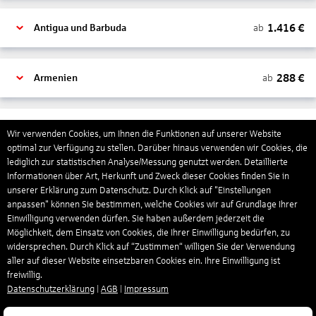
1.416
€
ab
Antigua und Barbuda
288
€
ab
Armenien
1.318
€
ab
Aruba
Wir verwenden Cookies, um Ihnen die Funktionen auf unserer Website
optimal zur Verfügung zu stellen. Darüber hinaus verwenden wir Cookies, die
lediglich zur statistischen Analyse/Messung genutzt werden. Detaillierte
Informationen über Art, Herkunft und Zweck dieser Cookies finden Sie in
1.266
€
ab
Australien
unserer Erklärung zum Datenschutz. Durch Klick auf "Einstellungen
anpassen" können Sie bestimmen, welche Cookies wir auf Grundlage Ihrer
Einwilligung verwenden dürfen. Sie haben außerdem jederzeit die
1.551
€
ab
Bahamas
Möglichkeit, dem Einsatz von Cookies, die Ihrer Einwilligung bedürfen, zu
widersprechen. Durch Klick auf “Zustimmen“ willigen Sie der Verwendung
aller auf dieser Website einsetzbaren Cookies ein. Ihre Einwilligung ist
freiwillig.
804
€
ab
Bahrain
Datenschutzerklärung
|
AGB
|
Impressum