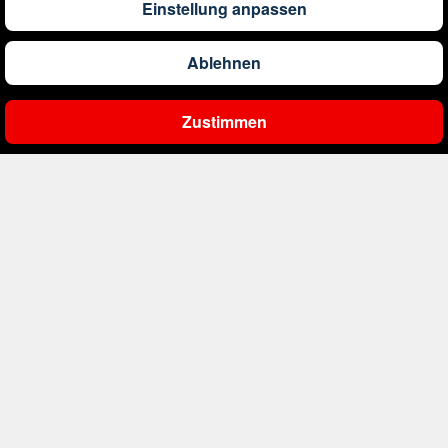
Einstellung anpassen
1.290
€
ab
Barbados
Ablehnen
561
€
ab
Belgien
Zustimmen
Ergebnisse filtern
2.000
€
ab
Bonaire, Sint Eustatius und Saba
402
€
ab
Bosnien und Herzegowina
4.174
€
ab
Botswana
1.522
€
ab
Brasilien
226
€
ab
Bulgarien