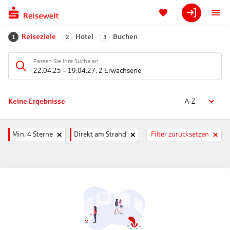
Reiseziele
Hotel
Buchen
1
2
3
Passen Sie Ihre Suche an
22.04.25
–
19.04.27
,
2 Erwachsene
Keine Ergebnisse
A-Z
Min. 4 Sterne
Direkt am Strand
Filter zurücksetzen