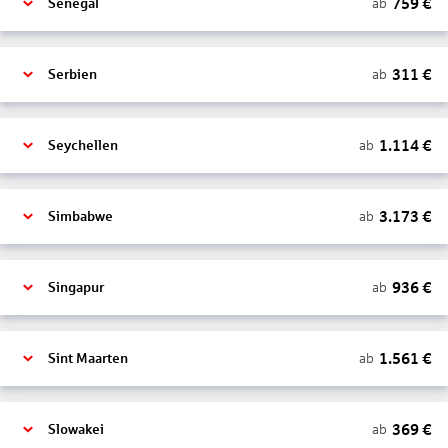
759
€
ab
Senegal
311
€
ab
Serbien
1.114
€
ab
Seychellen
3.173
€
ab
Simbabwe
936
€
ab
Singapur
1.561
€
ab
Sint Maarten
369
€
ab
Slowakei