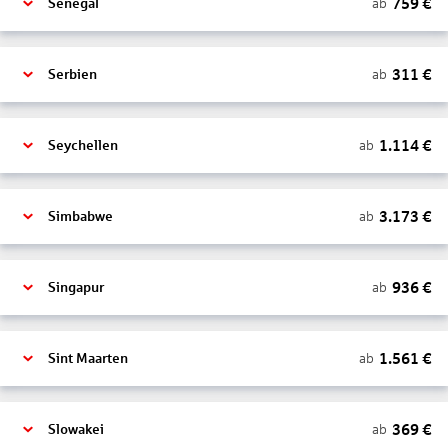
759
€
ab
Senegal
311
€
ab
Serbien
1.114
€
ab
Seychellen
3.173
€
ab
Simbabwe
936
€
ab
Singapur
1.561
€
ab
Sint Maarten
369
€
ab
Slowakei