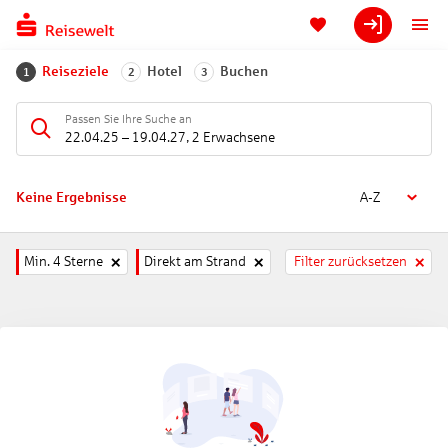
Reiseziele
Hotel
Buchen
1
2
3
Passen Sie Ihre Suche an
22.04.25
–
19.04.27
,
2 Erwachsene
Keine Ergebnisse
A-Z
Min. 4 Sterne
Direkt am Strand
Filter zurücksetzen