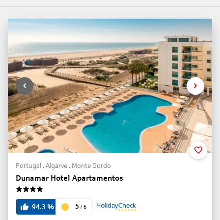
Portugal . Algarve . Monte Gordo
Dunamar Hotel Apartamentos
4
5
94.3
%
/
6