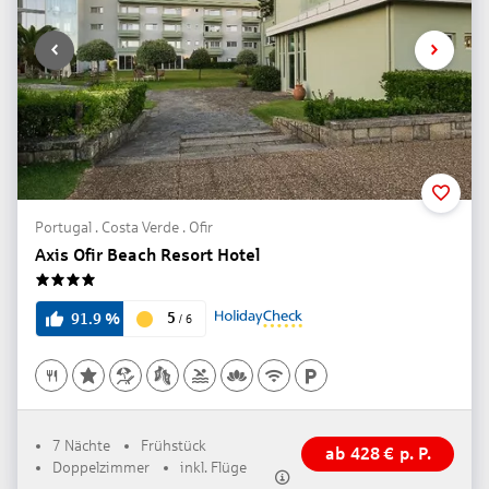
Portugal . Costa Verde . Ofir
Axis Ofir Beach Resort Hotel
4
5
91.9
%
/
6
7 Nächte
Frühstück
ab
428
€
p. P.
Doppelzimmer
inkl. Flüge