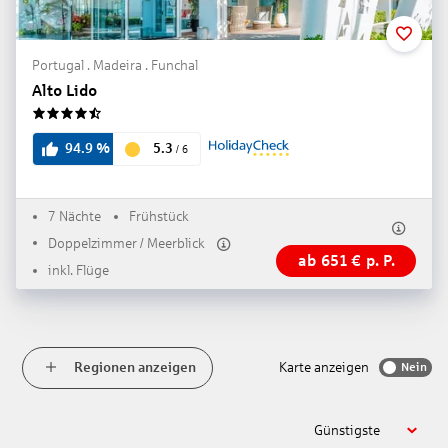
Portugal . Madeira . Funchal
Alto Lido
4.5
5.3
94.9
%
/
6
7 Nächte
Frühstück
Doppelzimmer / Meerblick
ab
651
€
p. P.
inkl. Flüge
Regionen anzeigen
Karte anzeigen
Nein
Günstigste