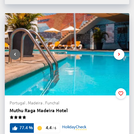
Portugal . Madeira . Funchal
Muthu Raga Madeira Hotel
4
4.4
77.4
%
/
6