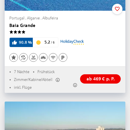
Portugal . Algarve . Albufeira
Baia Grande
4
5.2
90.8
%
/
6
7 Nächte
Frühstück
ab
469
€
p. P.
Zimmer/Kabine/Abteil
inkl. Flüge