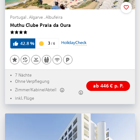
Portugal . Algarve . Albufeira
Muthu Clube Praia da Oura
4
3
42.8
%
/
6
7 Nächte
Ohne Verpflegung
ab
446
€
p. P.
Zimmer/Kabine/Abteil
inkl. Flüge