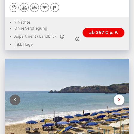
7 Nächte
Ohne Verpflegung
ab
357
€
p. P.
Appartment / Landblick
inkl. Flüge