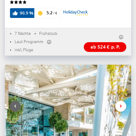
4
5.2
90.9
%
/
6
7 Nächte
Frühstück
Laut Programm
ab
524
€
p. P.
inkl. Flüge