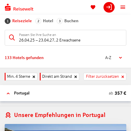
Reiseziele
Hotel
Buchen
1
2
3
Passen Sie Ihre Suche an
26.04.25
–
23.04.27
,
2 Erwachsene
133
Hotels gefunden
A-Z
Min. 4 Sterne
Direkt am Strand
Filter zurücksetzen
357
€
ab
Portugal
Unsere Empfehlungen in Portugal