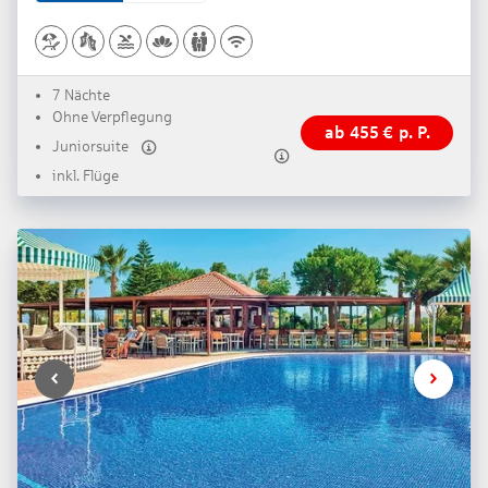
7 Nächte
Ohne Verpflegung
ab
455
€
p. P.
Juniorsuite
inkl. Flüge