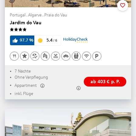
Portugal . Algarve . Praia do Vau
Jardim do Vau
4
5.4
97.7
%
/
6
7 Nächte
Ohne Verpflegung
ab
403
€
p. P.
Appartment
inkl. Flüge