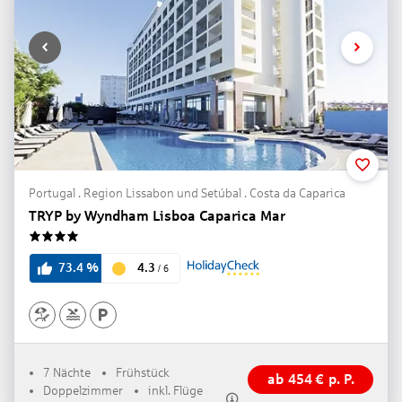
Portugal . Region Lissabon und Setúbal . Costa da Caparica
TRYP by Wyndham Lisboa Caparica Mar
4
4.3
73.4
%
/
6
7 Nächte
Frühstück
ab
454
€
p. P.
Doppelzimmer
inkl. Flüge