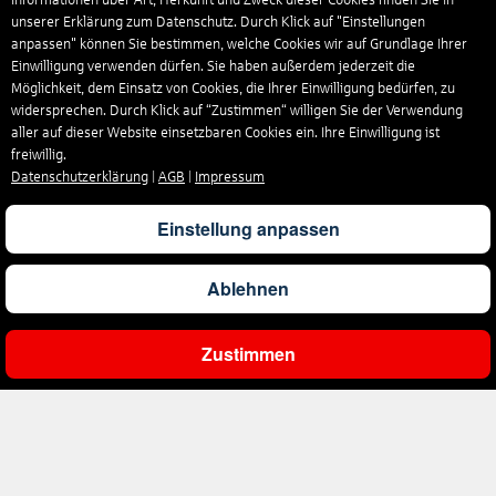
Informationen über Art, Herkunft und Zweck dieser Cookies finden Sie in
unserer Erklärung zum Datenschutz. Durch Klick auf "Einstellungen
anpassen" können Sie bestimmen, welche Cookies wir auf Grundlage Ihrer
Einwilligung verwenden dürfen. Sie haben außerdem jederzeit die
Möglichkeit, dem Einsatz von Cookies, die Ihrer Einwilligung bedürfen, zu
widersprechen. Durch Klick auf “Zustimmen“ willigen Sie der Verwendung
aller auf dieser Website einsetzbaren Cookies ein. Ihre Einwilligung ist
freiwillig.
Datenschutzerklärung
|
AGB
|
Impressum
Einstellung anpassen
Ablehnen
Zustimmen
Ergebnisse filtern
Unternehmen
Über uns
Reisen