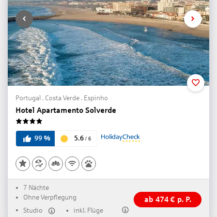
Portugal . Costa Verde . Espinho
Hotel Apartamento Solverde
4
5.6
99
%
/
6
7 Nächte
Ohne Verpflegung
ab
474
€
p. P.
Studio
inkl. Flüge