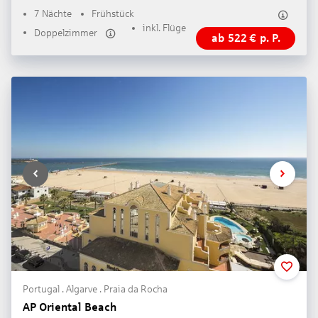
7 Nächte
Frühstück
inkl. Flüge
Doppelzimmer
ab
522
€
p. P.
Portugal . Algarve . Praia da Rocha
AP Oriental Beach