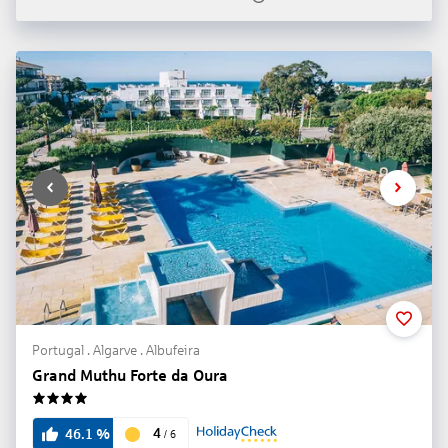
Portugal . Algarve . Albufeira
Grand Muthu Forte da Oura
4
4
46.1
%
/
6