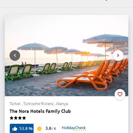
Türkei . Türkische Riviera . Alanya
The Nora Hotels Family Club
4
3.6
53.8
%
/
6