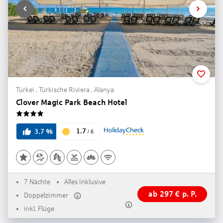
Türkei . Türkische Riviera . Alanya
Clover Magic Park Beach Hotel
4
1.7
3.7
%
/
6
7 Nächte
Alles Inklusive
ab
297
€
p. P.
Doppelzimmer
inkl. Flüge