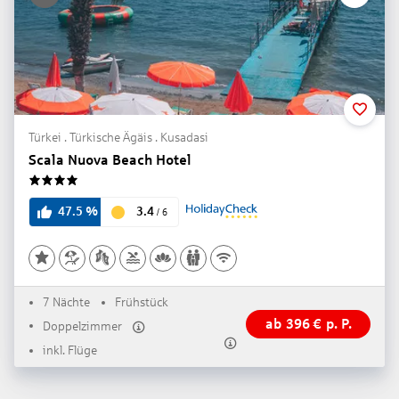
Türkei . Türkische Ägäis . Kusadasi
Scala Nuova Beach Hotel
4
3.4
47.5
%
/
6
7 Nächte
Frühstück
ab
396
€
p. P.
Doppelzimmer
inkl. Flüge