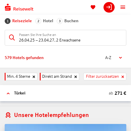
Reiseziele
Hotel
Buchen
1
2
3
Passen Sie Ihre Suche an
26.04.25
–
23.04.27
,
2 Erwachsene
579
Hotels gefunden
A-Z
Min. 4 Sterne
Direkt am Strand
Filter zurücksetzen
271
€
ab
Türkei
Unsere Hotelempfehlungen