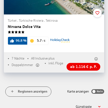
Türkei . Türkische Riviera . Tekirova
Nirvana Dolce Vita
5
5.7
96.8
%
/
6
7 Nächte
All Inclusive plus
inkl. Flüge
Doppelzimmer
ab
1.116
€
p. P.
Regionen anzeigen
Karte anzeigen
Nein
Günstigste