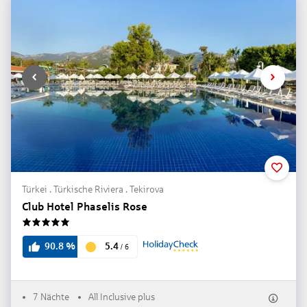
Türkei . Türkische Riviera . Tekirova
Club Hotel Phaselis Rose
5
5.4
90.8
%
/
6
7 Nächte
All Inclusive plus