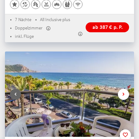
7 Nächte
All Inclusive plus
ab
387
€
p. P.
Doppelzimmer
inkl. Flüge