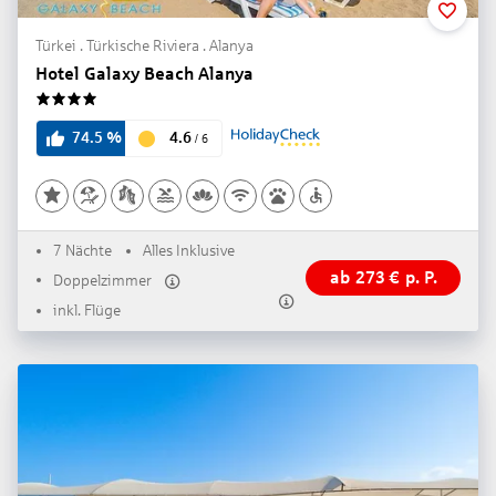
Türkei . Türkische Riviera . Alanya
Hotel Galaxy Beach Alanya
4
4.6
74.5
%
/
6
7 Nächte
Alles Inklusive
ab
273
€
p. P.
Doppelzimmer
inkl. Flüge