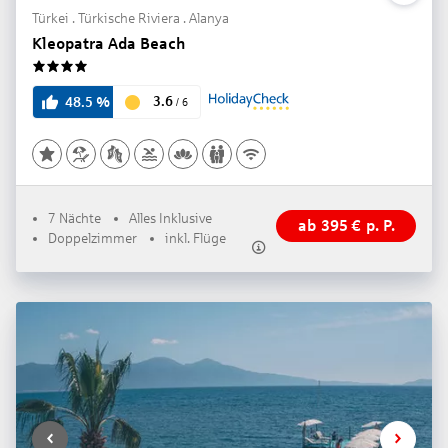
Türkei . Türkische Riviera . Alanya
Kleopatra Ada Beach
4
3.6
48.5
%
/
6
7 Nächte
Alles Inklusive
ab
395
€
p. P.
Doppelzimmer
inkl. Flüge