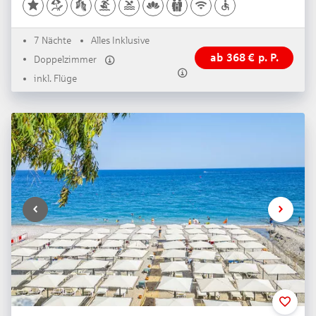
7 Nächte
Alles Inklusive
ab
368
€
p. P.
Doppelzimmer
inkl. Flüge