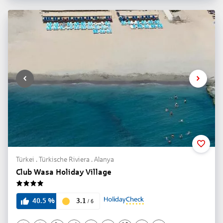
Türkei . Türkische Riviera . Alanya
Club Wasa Holiday Village
4
3.1
40.5
%
/
6