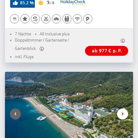
5
85.2
%
/
6
7 Nächte
All Inclusive plus
Doppelzimmer / Gartenseite /
Gartenblick
ab
977
€
p. P.
inkl. Flüge