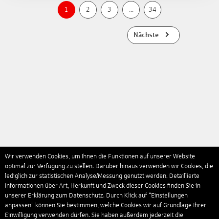
1
2
3
...
34
Nächste
Wir verwenden Cookies, um Ihnen die Funktionen auf unserer Website
optimal zur Verfügung zu stellen. Darüber hinaus verwenden wir Cookies, die
lediglich zur statistischen Analyse/Messung genutzt werden. Detaillierte
Informationen über Art, Herkunft und Zweck dieser Cookies finden Sie in
unserer Erklärung zum Datenschutz. Durch Klick auf "Einstellungen
anpassen" können Sie bestimmen, welche Cookies wir auf Grundlage Ihrer
Einwilligung verwenden dürfen. Sie haben außerdem jederzeit die