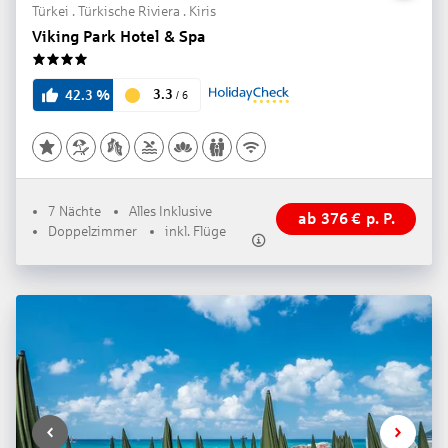
Türkei . Türkische Riviera . Kiris
Viking Park Hotel & Spa
4
3.3
42.3
%
/
6
7 Nächte
Alles Inklusive
ab
376
€
p. P.
Doppelzimmer
inkl. Flüge