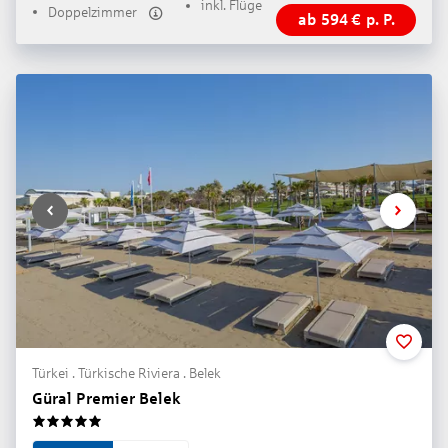
inkl. Flüge
Doppelzimmer
ab
594
€
p. P.
Türkei . Türkische Riviera . Belek
Güral Premier Belek
5