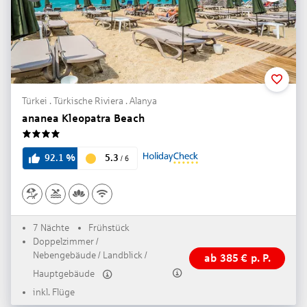
Türkei . Türkische Riviera . Alanya
ananea Kleopatra Beach
4
5.3
92.1
%
/
6
7 Nächte
Frühstück
Doppelzimmer /
Nebengebäude / Landblick /
ab
385
€
p. P.
Hauptgebäude
inkl. Flüge