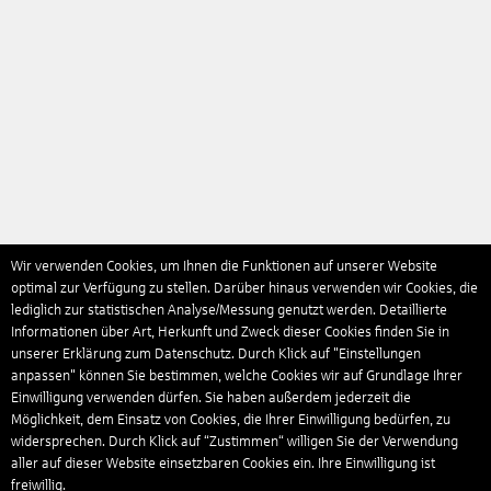
Wir verwenden Cookies, um Ihnen die Funktionen auf unserer Website
optimal zur Verfügung zu stellen. Darüber hinaus verwenden wir Cookies, die
lediglich zur statistischen Analyse/Messung genutzt werden. Detaillierte
Informationen über Art, Herkunft und Zweck dieser Cookies finden Sie in
unserer Erklärung zum Datenschutz. Durch Klick auf "Einstellungen
anpassen" können Sie bestimmen, welche Cookies wir auf Grundlage Ihrer
Einwilligung verwenden dürfen. Sie haben außerdem jederzeit die
Möglichkeit, dem Einsatz von Cookies, die Ihrer Einwilligung bedürfen, zu
widersprechen. Durch Klick auf “Zustimmen“ willigen Sie der Verwendung
aller auf dieser Website einsetzbaren Cookies ein. Ihre Einwilligung ist
freiwillig.