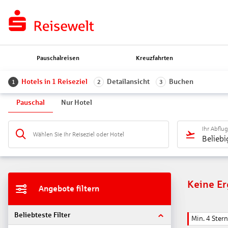
Pauschalreisen
Kreuzfahrten
Hotels in 1 Reiseziel
Detailansicht
Buchen
1
2
3
Pauschal
Nur Hotel
Ihr Abflu
Wählen Sie Ihr Reiseziel oder Hotel
Beliebi
Keine E
Angebote filtern
Beliebteste Filter
Min. 4 Ster