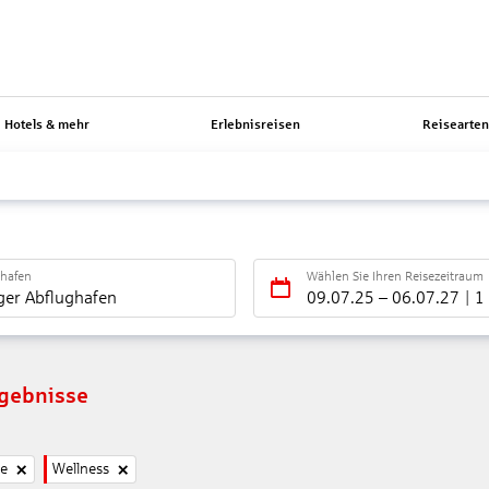
Hotels & mehr
Erlebnisreisen
Reisearte
ghafen
Wählen Sie Ihren Reisezeitraum
ger Abflughafen
09.07.25
–
06.07.27
1
rgebnisse
ne
Wellness