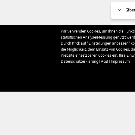
Gibra
Wir verwenden Cookies, um Ihnen die Funktio
Gren
statistischen Analyse/Messung genutzt werde
Durch Klick auf "Einstellungen anpassen" k
die Möglichkeit, dem Einsatz von Cookies, di
Grie
Website einsetzbaren Cookies ein. Ihre Einwill
Datenschutzerklärung
|
AGB
|
Impressum
Grön
Groß
Guad