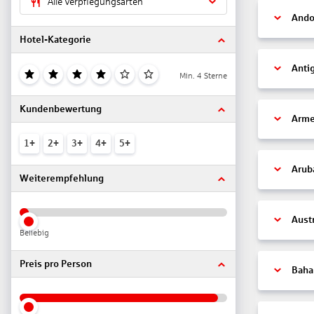
Alle Verpflegungsarten
Ando
Hotel-Kategorie
Anti
Min. 4 Sterne
Kundenbewertung
Arme
1+
2+
3+
4+
5+
Arub
Weiterempfehlung
Aust
Beliebig
Preis pro Person
Bah