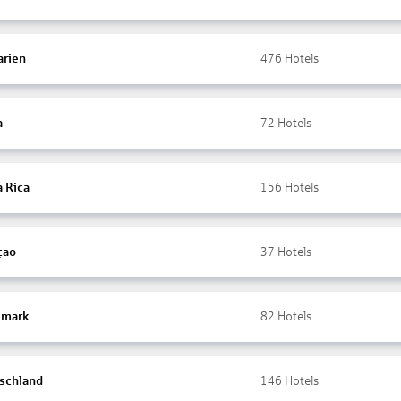
arien
476
Hotels
a
72
Hotels
a Rica
156
Hotels
çao
37
Hotels
mark
82
Hotels
schland
146
Hotels