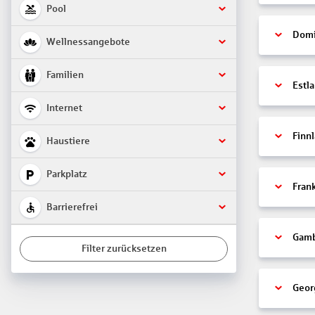
Pool
Domi
Wellnessangebote
Familien
Estl
Internet
Finn
Haustiere
Parkplatz
Fran
Barrierefrei
Gamb
Filter zurücksetzen
Geor