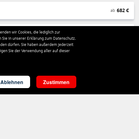
682
€
ab
nden wir Cookies, die lediglich zur
1.663
€
ab
n Sie in unserer Erklärung zum Datenschutz.
nden dürfen. Sie haben außerdem jederzeit
ligen Sie der Verwendung aller auf dieser
310
€
ab
3.536
€
ab
Ablehnen
Zustimmen
290
€
ab
1.410
€
ab