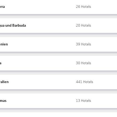
rra
26
Hotels
gua und Barbuda
20
Hotels
nien
39
Hotels
a
30
Hotels
ralien
441
Hotels
amas
13
Hotels