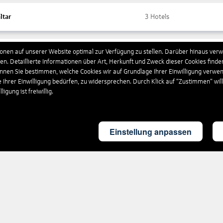
ltar
3
Hotels
nen auf unserer Website optimal zur Verfügung zu stellen. Darüber hinaus verwe
ada
10
Hotels
n. Detaillierte Informationen über Art, Herkunft und Zweck dieser Cookies finde
önnen Sie bestimmen, welche Cookies wir auf Grundlage Ihrer Einwilligung verwe
e Ihrer Einwilligung bedürfen, zu widersprechen. Durch Klick auf “Zustimmen“ wil
chenland
4.451
Hotels
igung ist freiwillig.
land
4
Hotels
Einstellung anpassen
britannien
1.854
Hotels
eloupe
17
Hotels