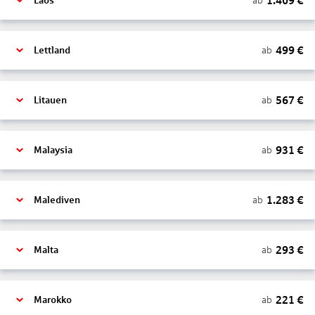
1.409
€
ab
Laos
499
€
ab
Lettland
567
€
ab
Litauen
931
€
ab
Malaysia
1.283
€
ab
Malediven
293
€
ab
Malta
221
€
ab
Marokko