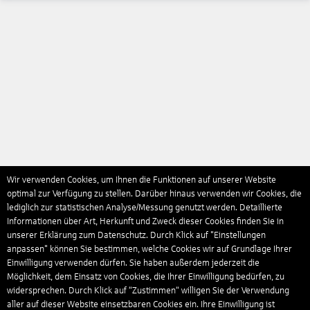
Wir verwenden Cookies, um Ihnen die Funktionen auf unserer Website
optimal zur Verfügung zu stellen. Darüber hinaus verwenden wir Cookies, die
lediglich zur statistischen Analyse/Messung genutzt werden. Detaillierte
Informationen über Art, Herkunft und Zweck dieser Cookies finden Sie in
unserer Erklärung zum Datenschutz. Durch Klick auf "Einstellungen
anpassen" können Sie bestimmen, welche Cookies wir auf Grundlage Ihrer
Einwilligung verwenden dürfen. Sie haben außerdem jederzeit die
Möglichkeit, dem Einsatz von Cookies, die Ihrer Einwilligung bedürfen, zu
widersprechen. Durch Klick auf “Zustimmen“ willigen Sie der Verwendung
aller auf dieser Website einsetzbaren Cookies ein. Ihre Einwilligung ist