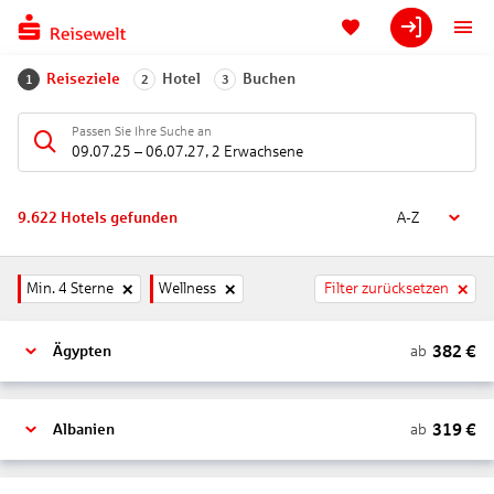
Reiseziele
Hotel
Buchen
1
2
3
Passen Sie Ihre Suche an
09.07.25
–
06.07.27
,
2 Erwachsene
9.622
Hotels gefunden
A-Z
Min. 4 Sterne
Wellness
Filter zurücksetzen
382
€
ab
Ägypten
319
€
ab
Albanien