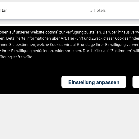
ltar
3
Hotels
nen auf unserer Website optimal zur Verfügung zu stellen. Darüber hinaus verwe
ada
10
Hotels
n. Detaillierte Informationen über Art, Herkunft und Zweck dieser Cookies finde
önnen Sie bestimmen, welche Cookies wir auf Grundlage Ihrer Einwilligung verwe
e Ihrer Einwilligung bedürfen, zu widersprechen. Durch Klick auf “Zustimmen“ wil
chenland
4.566
Hotels
igung ist freiwillig.
land
4
Hotels
Einstellung anpassen
britannien
1.861
Hotels
eloupe
17
Hotels