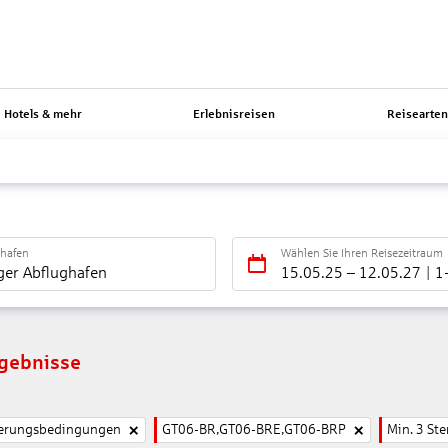
Hotels & mehr
Erlebnisreisen
Reisearte
ghafen
Wählen Sie Ihren Reisezeitraum
ger Abflughafen
15.05.25
–
12.05.27
1
rgebnisse
nierungsbedingungen
GT06-BR,GT06-BRE,GT06-BRP
Min. 3 Ste