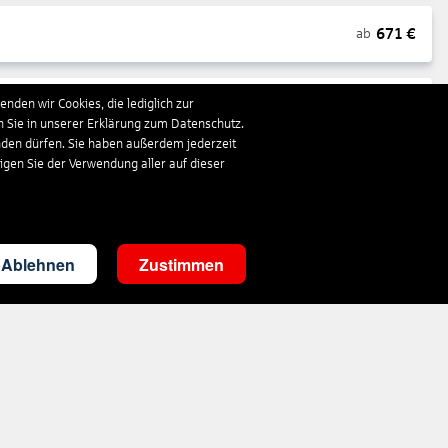
671
€
ab
nden wir Cookies, die lediglich zur
1.663
€
ab
n Sie in unserer Erklärung zum Datenschutz.
nden dürfen. Sie haben außerdem jederzeit
ligen Sie der Verwendung aller auf dieser
294
€
ab
3.528
€
ab
Ablehnen
Zustimmen
285
€
ab
1.410
€
ab