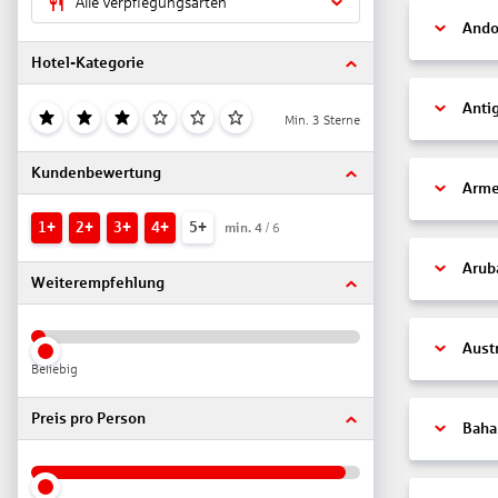
Alle Verpflegungsarten
Ando
Hotel-Kategorie
Anti
Min. 3 Sterne
Kundenbewertung
Arme
1+
2+
3+
4+
5+
min.
4
/ 6
Arub
Weiterempfehlung
Aust
Beliebig
Preis pro Person
Bah