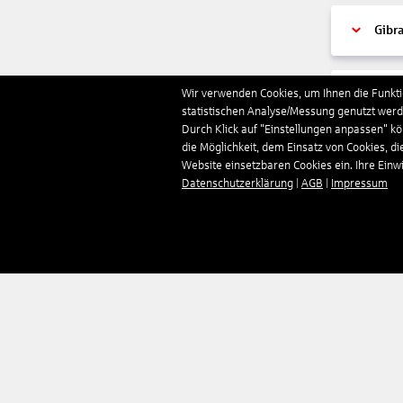
Gibra
Wir verwenden Cookies, um Ihnen die Funktio
Gren
statistischen Analyse/Messung genutzt werde
Durch Klick auf "Einstellungen anpassen" k
die Möglichkeit, dem Einsatz von Cookies, di
Grie
Website einsetzbaren Cookies ein. Ihre Einwill
Datenschutzerklärung
|
AGB
|
Impressum
Grön
Groß
Guad