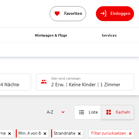
Favoriten
Einloggen
n
Mietwagen & Flüge
Services
Wer wird verreisen
-4 Nächte
2 Erw.
Keine Kinder
1 Zimmer
A-Z
Liste
Kacheln
rne
Min. 4 von 6
Strandnähe
Filter zurücksetzen