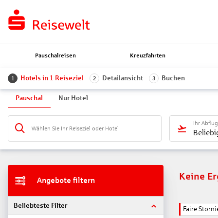
Pauschalreisen
Kreuzfahrten
Hotels in 1 Reiseziel
Detailansicht
Buchen
1
2
3
Pauschal
Nur Hotel
Ihr Abflu
Wählen Sie Ihr Reiseziel oder Hotel
Beliebi
Keine E
Angebote filtern
Beliebteste Filter
Faire Stor