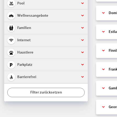
Pool
Domi
Wellnessangebote
Familien
Estl
Internet
Finn
Haustiere
Parkplatz
Fran
Barrierefrei
Gamb
Filter zurücksetzen
Geor