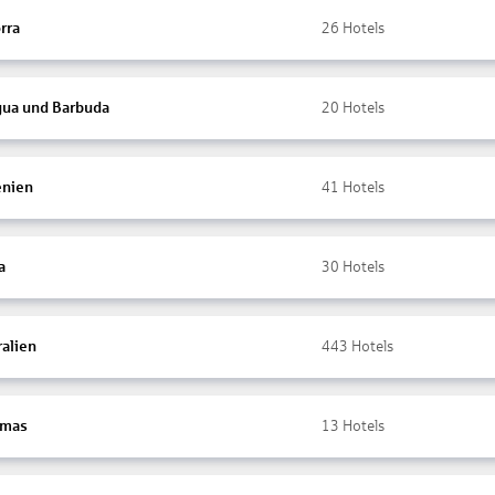
rra
26
Hotels
gua und Barbuda
20
Hotels
nien
41
Hotels
a
30
Hotels
ralien
443
Hotels
amas
13
Hotels