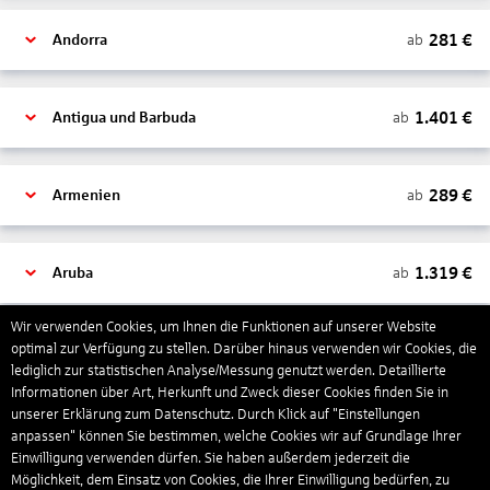
281
€
ab
Andorra
1.401
€
ab
Antigua und Barbuda
289
€
ab
Armenien
1.319
€
ab
Aruba
Wir verwenden Cookies, um Ihnen die Funktionen auf unserer Website
1.265
€
optimal zur Verfügung zu stellen. Darüber hinaus verwenden wir Cookies, die
ab
Australien
lediglich zur statistischen Analyse/Messung genutzt werden. Detaillierte
Informationen über Art, Herkunft und Zweck dieser Cookies finden Sie in
unserer Erklärung zum Datenschutz. Durch Klick auf "Einstellungen
1.567
€
ab
Bahamas
anpassen" können Sie bestimmen, welche Cookies wir auf Grundlage Ihrer
Einwilligung verwenden dürfen. Sie haben außerdem jederzeit die
Möglichkeit, dem Einsatz von Cookies, die Ihrer Einwilligung bedürfen, zu