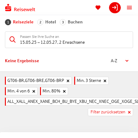
Reiseziele
Hotel
Buchen
1
2
3
Passen Sie Ihre Suche an
15.05.25
–
12.05.27
,
2 Erwachsene
Keine Ergebnisse
A-Z
GT06-BR,GT06-BRE,GT06-BRP
Min. 3 Sterne
Min. 4 von 6
Min. 80%
ALL_XALL_ANEX_XANE_BCH_BU_BYE_XBU_NEC_XNEC_OGE_XOGE_SL
Filter zurücksetzen