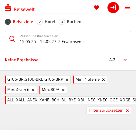
Reiseziele
Hotel
Buchen
1
2
3
Passen Sie Ihre Suche an
15.05.25
–
12.05.27
,
2 Erwachsene
Keine Ergebnisse
A-Z
GT06-BR,GT06-BRE,GT06-BRP
Min. 4 Sterne
Min. 4 von 6
Min. 80%
ALL_XALL_ANEX_XANE_BCH_BU_BYE_XBU_NEC_XNEC_OGE_XOGE_SL
Filter zurücksetzen