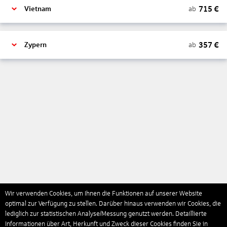
715
€
ab
Vietnam
357
€
ab
Zypern
Wir verwenden Cookies, um Ihnen die Funktionen auf unserer Website
optimal zur Verfügung zu stellen. Darüber hinaus verwenden wir Cookies, die
lediglich zur statistischen Analyse/Messung genutzt werden. Detaillierte
Informationen über Art, Herkunft und Zweck dieser Cookies finden Sie in