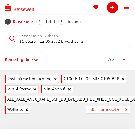
Reiseziele
Hotel
Buchen
1
2
3
Passen Sie Ihre Suche an
15.05.25
–
12.05.27
,
2 Erwachsene
Keine Ergebnisse
A-Z
Kostenfreie Umbuchung
GT06-BR,GT06-BRE,GT06-BRP
Min. 4 Sterne
Min. 4 von 6
ALL_XALL_ANEX_XANE_BCH_BU_BYE_XBU_NEC_XNEC_OGE_XOGE_SL
Wellness
Filter zurücksetzen