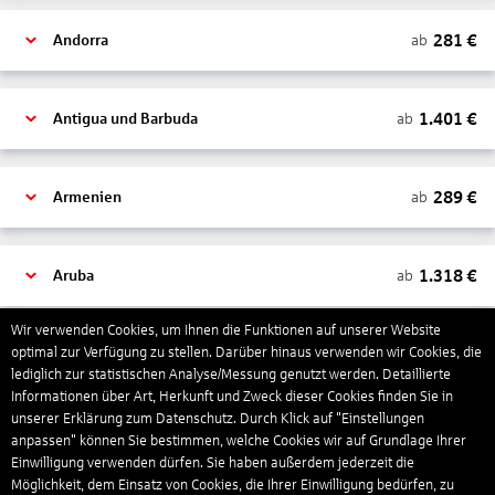
281
€
ab
Andorra
1.401
€
ab
Antigua und Barbuda
289
€
ab
Armenien
1.318
€
ab
Aruba
Wir verwenden Cookies, um Ihnen die Funktionen auf unserer Website
1.265
€
optimal zur Verfügung zu stellen. Darüber hinaus verwenden wir Cookies, die
ab
Australien
lediglich zur statistischen Analyse/Messung genutzt werden. Detaillierte
Informationen über Art, Herkunft und Zweck dieser Cookies finden Sie in
unserer Erklärung zum Datenschutz. Durch Klick auf "Einstellungen
1.550
€
ab
Bahamas
anpassen" können Sie bestimmen, welche Cookies wir auf Grundlage Ihrer
Einwilligung verwenden dürfen. Sie haben außerdem jederzeit die
Möglichkeit, dem Einsatz von Cookies, die Ihrer Einwilligung bedürfen, zu