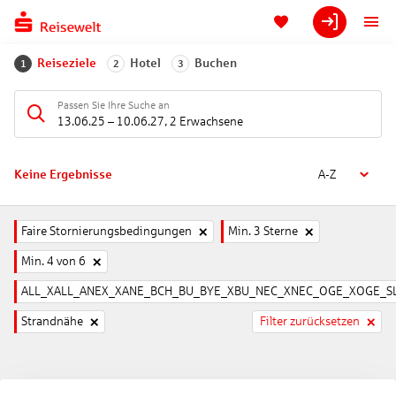
Reiseziele
Hotel
Buchen
1
2
3
Passen Sie Ihre Suche an
13.06.25
–
10.06.27
,
2 Erwachsene
Keine Ergebnisse
A-Z
Faire Stornierungsbedingungen
Min. 3 Sterne
Min. 4 von 6
ALL_XALL_ANEX_XANE_BCH_BU_BYE_XBU_NEC_XNEC_OGE_XOGE_SL
Strandnähe
Filter zurücksetzen