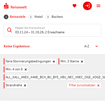
Reiseziele
Hotel
Buchen
1
2
3
Passen Sie Ihre Suche an
03.11.24
–
31.10.26
,
2 Erwachsene
Keine Ergebnisse
A-Z
Faire Stornierungsbedingungen
Min. 3 Sterne
Min. 4 von 6
ALL_XALL_ANEX_XANE_BCH_BU_BYE_XBU_NEC_XNEC_OGE_XOGE_SL
Strandnähe
Filter zurücksetzen