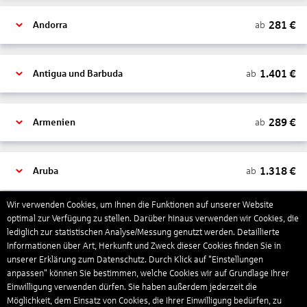
281
€
ab
Andorra
1.401
€
ab
Antigua und Barbuda
289
€
ab
Armenien
1.318
€
ab
Aruba
Wir verwenden Cookies, um Ihnen die Funktionen auf unserer Website
1.265
€
optimal zur Verfügung zu stellen. Darüber hinaus verwenden wir Cookies, die
ab
Australien
lediglich zur statistischen Analyse/Messung genutzt werden. Detaillierte
Informationen über Art, Herkunft und Zweck dieser Cookies finden Sie in
unserer Erklärung zum Datenschutz. Durch Klick auf "Einstellungen
1.567
€
ab
Bahamas
anpassen" können Sie bestimmen, welche Cookies wir auf Grundlage Ihrer
Einwilligung verwenden dürfen. Sie haben außerdem jederzeit die
Möglichkeit, dem Einsatz von Cookies, die Ihrer Einwilligung bedürfen, zu