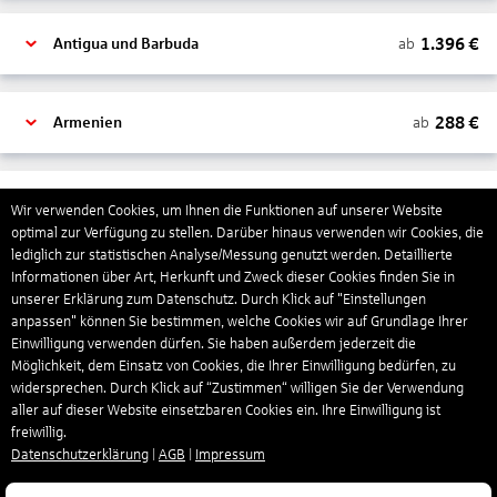
1.396
€
ab
Antigua und Barbuda
288
€
ab
Armenien
1.318
€
ab
Aruba
Wir verwenden Cookies, um Ihnen die Funktionen auf unserer Website
optimal zur Verfügung zu stellen. Darüber hinaus verwenden wir Cookies, die
lediglich zur statistischen Analyse/Messung genutzt werden. Detaillierte
Informationen über Art, Herkunft und Zweck dieser Cookies finden Sie in
1.266
€
ab
Australien
unserer Erklärung zum Datenschutz. Durch Klick auf "Einstellungen
anpassen" können Sie bestimmen, welche Cookies wir auf Grundlage Ihrer
Einwilligung verwenden dürfen. Sie haben außerdem jederzeit die
1.439
€
ab
Bahamas
Möglichkeit, dem Einsatz von Cookies, die Ihrer Einwilligung bedürfen, zu
widersprechen. Durch Klick auf “Zustimmen“ willigen Sie der Verwendung
aller auf dieser Website einsetzbaren Cookies ein. Ihre Einwilligung ist
freiwillig.
804
€
ab
Bahrain
Datenschutzerklärung
|
AGB
|
Impressum