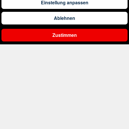
Einstellung anpassen
1.191
€
ab
Barbados
Ablehnen
561
€
ab
Belgien
Zustimmen
Ergebnisse filtern
2.000
€
ab
Bonaire, Sint Eustatius und Saba
402
€
ab
Bosnien und Herzegowina
4.174
€
ab
Botswana
1.522
€
ab
Brasilien
226
€
ab
Bulgarien