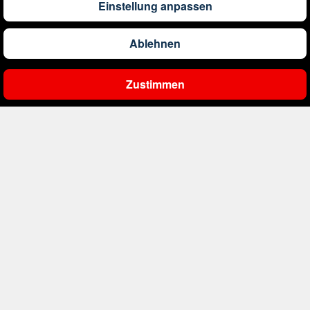
Einstellung anpassen
1.304
€
ab
Barbados
Ablehnen
561
€
ab
Belgien
Zustimmen
Ergebnisse filtern
2.000
€
ab
Bonaire, Sint Eustatius und Saba
402
€
ab
Bosnien und Herzegowina
1.178
€
ab
Botswana
1.565
€
ab
Brasilien
234
€
ab
Bulgarien