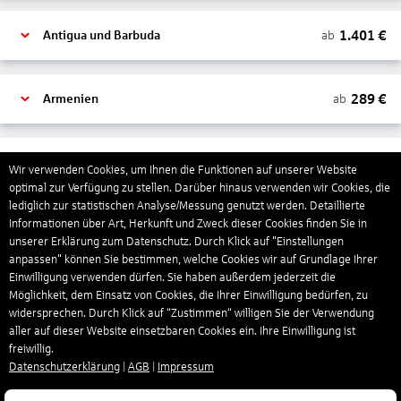
1.401
€
ab
Antigua und Barbuda
289
€
ab
Armenien
1.318
€
ab
Aruba
Wir verwenden Cookies, um Ihnen die Funktionen auf unserer Website
optimal zur Verfügung zu stellen. Darüber hinaus verwenden wir Cookies, die
lediglich zur statistischen Analyse/Messung genutzt werden. Detaillierte
Informationen über Art, Herkunft und Zweck dieser Cookies finden Sie in
1.265
€
ab
Australien
unserer Erklärung zum Datenschutz. Durch Klick auf "Einstellungen
anpassen" können Sie bestimmen, welche Cookies wir auf Grundlage Ihrer
Einwilligung verwenden dürfen. Sie haben außerdem jederzeit die
1.567
€
ab
Bahamas
Möglichkeit, dem Einsatz von Cookies, die Ihrer Einwilligung bedürfen, zu
widersprechen. Durch Klick auf “Zustimmen“ willigen Sie der Verwendung
aller auf dieser Website einsetzbaren Cookies ein. Ihre Einwilligung ist
freiwillig.
804
€
ab
Bahrain
Datenschutzerklärung
|
AGB
|
Impressum