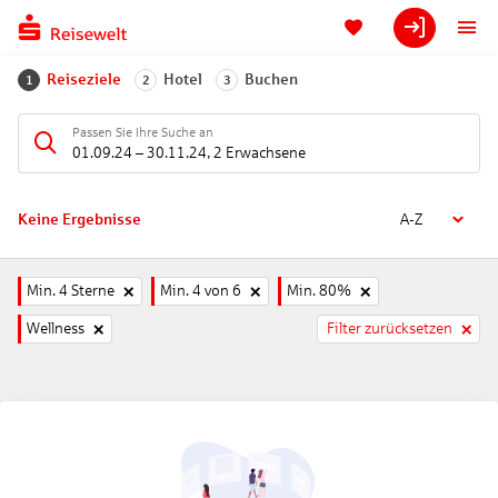
Reiseziele
Hotel
Buchen
1
2
3
Passen Sie Ihre Suche an
01.09.24
–
30.11.24
,
2 Erwachsene
Keine Ergebnisse
A-Z
Min. 4 Sterne
Min. 4 von 6
Min. 80%
Wellness
Filter zurücksetzen