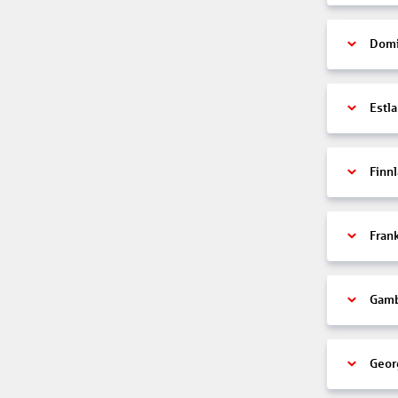
Domi
Estl
Finn
Fran
Gamb
Geor