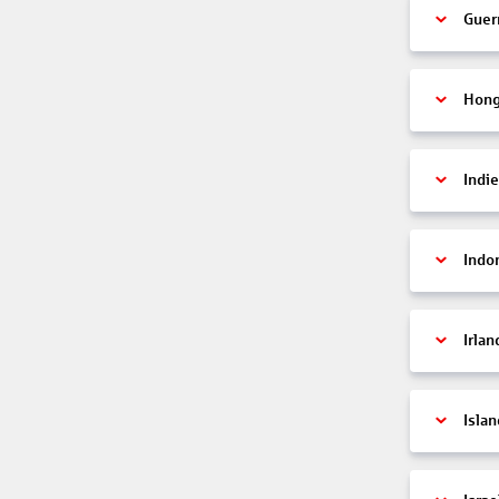
Guer
Hon
Indi
Indo
Irlan
Islan