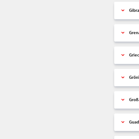
Gibra
Gren
Grie
Grön
Groß
Guad