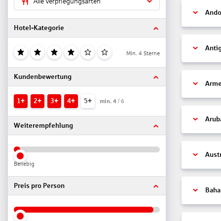
Alle Verpflegungsarten
Ando
Hotel-Kategorie
Anti
Min. 4 Sterne
Kundenbewertung
Arme
1+
2+
3+
4+
5+
min.
4
/ 6
Arub
Weiterempfehlung
Aust
Beliebig
Preis pro Person
Bah