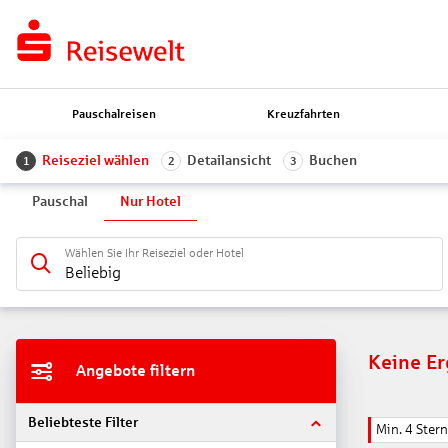
Pauschalreisen
Kreuzfahrten
Reiseziel wählen
Detailansicht
Buchen
1
2
3
Pauschal
Nur Hotel
Wählen Sie Ihr Reiseziel oder Hotel
Beliebig
Keine E
Angebote filtern
Beliebteste Filter
Min. 4 Ster