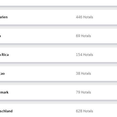
arien
446
Hotels
a
69
Hotels
a Rica
154
Hotels
çao
38
Hotels
mark
79
Hotels
schland
628
Hotels