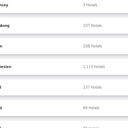
nsey
5
Hotels
gkong
107
Hotels
en
268
Hotels
nesien
1.115
Hotels
d
237
Hotels
d
66
Hotels