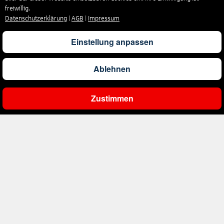
freiwillig.
Datenschutzerklärung
|
AGB
|
Impressum
1.304
€
ab
Barbados
Einstellung anpassen
561
€
ab
Belgien
Ablehnen
2.000
€
Zustimmen
ab
Bonaire, Sint Eustatius und Saba
Ergebnisse filtern
402
€
ab
Bosnien und Herzegowina
1.178
€
ab
Botswana
1.565
€
ab
Brasilien