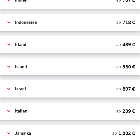
707
€
ab
Indien
718
€
ab
Indonesien
489
€
ab
Irland
560
€
ab
Island
897
€
ab
Israel
209
€
ab
Italien
1.002
€
ab
Jamaika