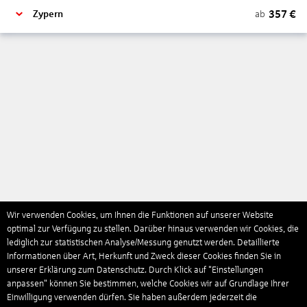
357
€
ab
Zypern
Wir verwenden Cookies, um Ihnen die Funktionen auf unserer Website
optimal zur Verfügung zu stellen. Darüber hinaus verwenden wir Cookies, die
lediglich zur statistischen Analyse/Messung genutzt werden. Detaillierte
Informationen über Art, Herkunft und Zweck dieser Cookies finden Sie in
unserer Erklärung zum Datenschutz. Durch Klick auf "Einstellungen
anpassen" können Sie bestimmen, welche Cookies wir auf Grundlage Ihrer
Einwilligung verwenden dürfen. Sie haben außerdem jederzeit die