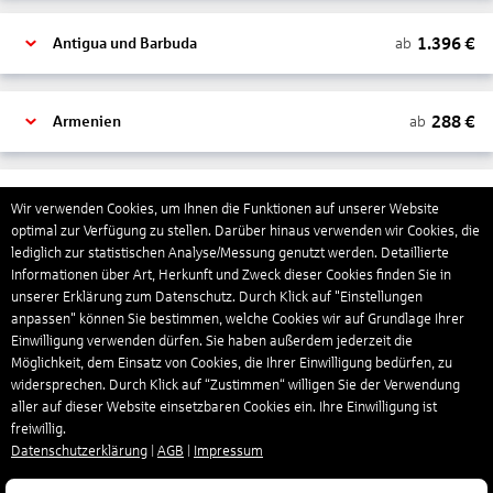
1.396
€
ab
Antigua und Barbuda
288
€
ab
Armenien
1.318
€
ab
Aruba
Wir verwenden Cookies, um Ihnen die Funktionen auf unserer Website
optimal zur Verfügung zu stellen. Darüber hinaus verwenden wir Cookies, die
lediglich zur statistischen Analyse/Messung genutzt werden. Detaillierte
Informationen über Art, Herkunft und Zweck dieser Cookies finden Sie in
1.265
€
ab
Australien
unserer Erklärung zum Datenschutz. Durch Klick auf "Einstellungen
anpassen" können Sie bestimmen, welche Cookies wir auf Grundlage Ihrer
Einwilligung verwenden dürfen. Sie haben außerdem jederzeit die
1.568
€
ab
Bahamas
Möglichkeit, dem Einsatz von Cookies, die Ihrer Einwilligung bedürfen, zu
widersprechen. Durch Klick auf “Zustimmen“ willigen Sie der Verwendung
aller auf dieser Website einsetzbaren Cookies ein. Ihre Einwilligung ist
freiwillig.
804
€
ab
Bahrain
Datenschutzerklärung
|
AGB
|
Impressum