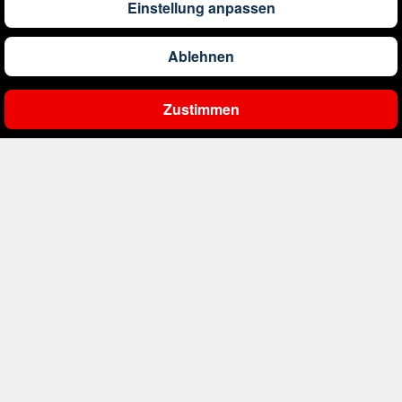
Einstellung anpassen
1.290
€
ab
Barbados
Ablehnen
561
€
ab
Belgien
Zustimmen
Ergebnisse filtern
2.000
€
ab
Bonaire, Sint Eustatius und Saba
411
€
ab
Bosnien und Herzegowina
1.178
€
ab
Botswana
1.506
€
ab
Brasilien
230
€
ab
Bulgarien