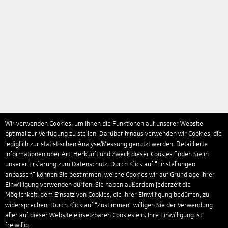
Wir verwenden Cookies, um Ihnen die Funktionen auf unserer Website
optimal zur Verfügung zu stellen. Darüber hinaus verwenden wir Cookies, die
lediglich zur statistischen Analyse/Messung genutzt werden. Detaillierte
Informationen über Art, Herkunft und Zweck dieser Cookies finden Sie in
unserer Erklärung zum Datenschutz. Durch Klick auf "Einstellungen
anpassen" können Sie bestimmen, welche Cookies wir auf Grundlage Ihrer
Einwilligung verwenden dürfen. Sie haben außerdem jederzeit die
Möglichkeit, dem Einsatz von Cookies, die Ihrer Einwilligung bedürfen, zu
widersprechen. Durch Klick auf “Zustimmen“ willigen Sie der Verwendung
aller auf dieser Website einsetzbaren Cookies ein. Ihre Einwilligung ist
freiwillig.