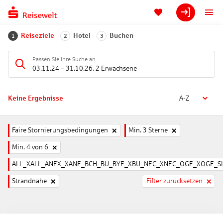
Reiseziele
Hotel
Buchen
1
2
3
Passen Sie Ihre Suche an
03.11.24
–
31.10.26
,
2 Erwachsene
Keine Ergebnisse
A-Z
Faire Stornierungsbedingungen
Min. 3 Sterne
Min. 4 von 6
ALL_XALL_ANEX_XANE_BCH_BU_BYE_XBU_NEC_XNEC_OGE_XOGE_SL
Strandnähe
Filter zurücksetzen