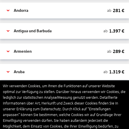
281
€
ab
Andorra
1.397
€
ab
Antigua und Barbuda
289
€
ab
Armenien
1.319
€
ab
Aruba
Wir verwenden Cookies, um Ihnen die Funktionen auf unserer Website
1.265
€
optimal zur Verfügung zu stellen. Darüber hinaus verwenden wir Cookies, die
ab
Australien
lediglich zur statistischen Analyse/Messung genutzt werden. Detaillierte
Informationen über Art, Herkunft und Zweck dieser Cookies finden Sie in
unserer Erklärung zum Datenschutz. Durch Klick auf "Einstellungen
1.568
€
ab
Bahamas
anpassen" können Sie bestimmen, welche Cookies wir auf Grundlage Ihrer
Einwilligung verwenden dürfen. Sie haben außerdem jederzeit die
Möglichkeit, dem Einsatz von Cookies, die Ihrer Einwilligung bedürfen, zu