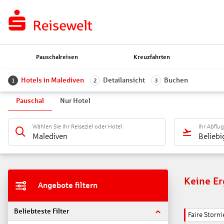
Pauschalreisen
Kreuzfahrten
Hotels in Malediven
Detailansicht
Buchen
1
2
3
Pauschal
Nur Hotel
Wählen Sie Ihr Reiseziel oder Hotel
Ihr Abflu
Malediven
Beliebi
Keine E
Angebote filtern
Beliebteste Filter
Faire Stor