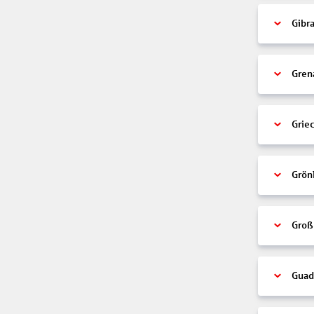
Gibra
Gren
Grie
Grön
Groß
Guad