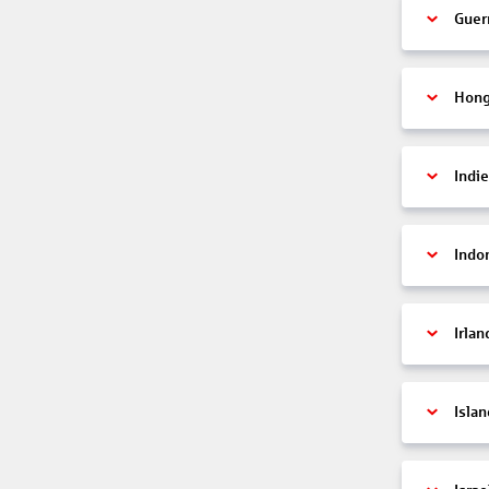
Guer
Hon
Indi
Indo
Irlan
Islan