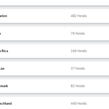
arien
482
Hotels
a
76
Hotels
a Rica
160
Hotels
çao
37
Hotels
mark
82
Hotels
schland
440
Hotels