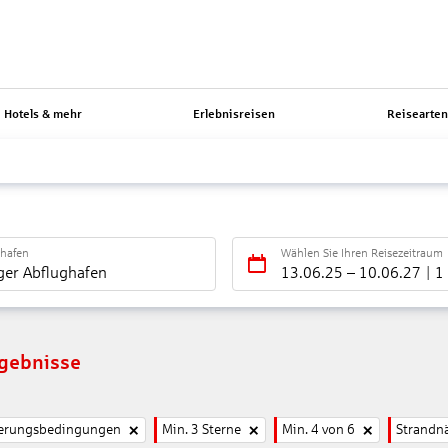
Hotels & mehr
Erlebnisreisen
Reisearte
ghafen
Wählen Sie Ihren Reisezeitraum
ger Abflughafen
13.06.25
–
10.06.27
1
rgebnisse
nierungsbedingungen
Min. 3 Sterne
Min. 4 von 6
Strandn