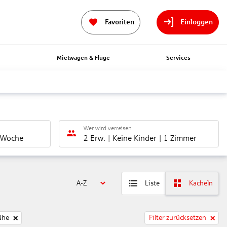
Favoriten
Einloggen
n
Mietwagen & Flüge
Services
Wer wird verreisen
 Woche
2 Erw.
Keine Kinder
1 Zimmer
A-Z
Liste
Kacheln
ähe
Filter zurücksetzen