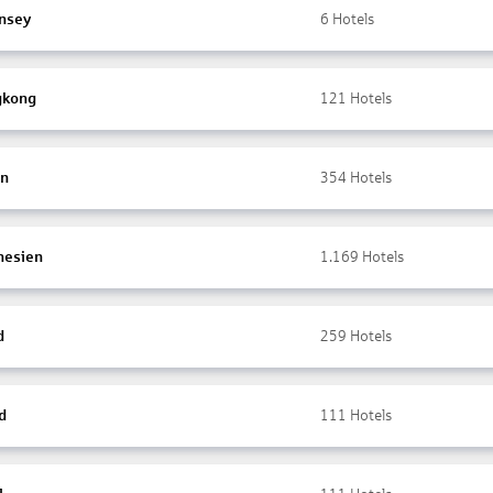
nsey
6
Hotels
gkong
121
Hotels
en
354
Hotels
nesien
1.169
Hotels
d
259
Hotels
d
111
Hotels