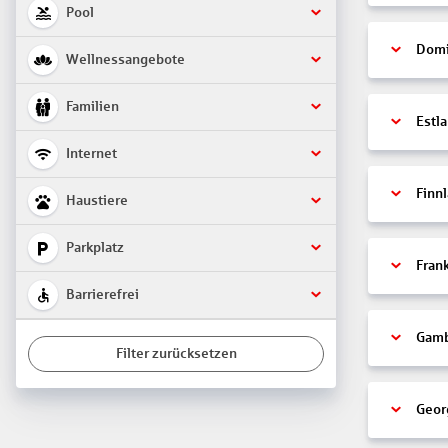
Pool
Domi
Wellnessangebote
Familien
Estl
Internet
Finn
Haustiere
Parkplatz
Fran
Barrierefrei
Gamb
Filter zurücksetzen
Geor