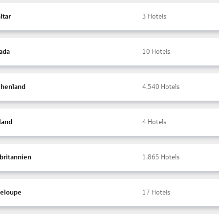
ltar
3
Hotels
ada
10
Hotels
chenland
4.540
Hotels
land
4
Hotels
britannien
1.865
Hotels
eloupe
17
Hotels