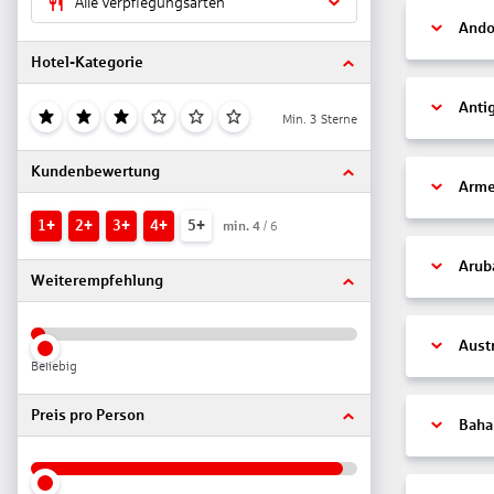
Alle Verpflegungsarten
Ando
Hotel-Kategorie
Anti
Min. 3 Sterne
Kundenbewertung
Arme
1+
2+
3+
4+
5+
min.
4
/ 6
Arub
Weiterempfehlung
Aust
Beliebig
Preis pro Person
Bah