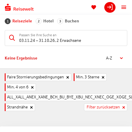
Reiseziele
Hotel
Buchen
1
2
3
Passen Sie Ihre Suche an
03.11.24
–
31.10.26
,
2 Erwachsene
Keine Ergebnisse
A-Z
Faire Stornierungsbedingungen
Min. 3 Sterne
Min. 4 von 6
ALL_XALL_ANEX_XANE_BCH_BU_BYE_XBU_NEC_XNEC_OGE_XOGE_SL
Strandnähe
Filter zurücksetzen