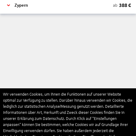
388
€
ab
Zypern
Wir verwenden Cookies, um Ihnen die Funktionen auf unserer Website
optimal zur Verfügung zu stellen. Darüber hinaus verwenden wir Cookies, die
lediglich zur statistischen Analyse/Messung genutzt werden. Detaillierte
Informationen über Art, Herkunft und Zweck dieser Cookies finden Sie in
unserer Erklärung zum Datenschutz. Durch Klick auf "Einstellungen
anpassen" können Sie bestimmen, welche Cookies wir auf Grundlage Ihrer
Einwilligung verwenden dürfen. Sie haben außerdem jederzeit die