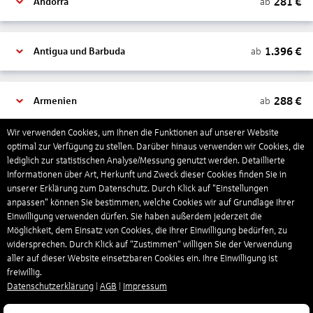
281
€
ab
Andorra
1.396
€
ab
Antigua und Barbuda
288
€
ab
Armenien
Wir verwenden Cookies, um Ihnen die Funktionen auf unserer Website
optimal zur Verfügung zu stellen. Darüber hinaus verwenden wir Cookies, die
1.318
€
ab
Aruba
lediglich zur statistischen Analyse/Messung genutzt werden. Detaillierte
Informationen über Art, Herkunft und Zweck dieser Cookies finden Sie in
unserer Erklärung zum Datenschutz. Durch Klick auf "Einstellungen
1.266
€
ab
Australien
anpassen" können Sie bestimmen, welche Cookies wir auf Grundlage Ihrer
Einwilligung verwenden dürfen. Sie haben außerdem jederzeit die
Möglichkeit, dem Einsatz von Cookies, die Ihrer Einwilligung bedürfen, zu
widersprechen. Durch Klick auf “Zustimmen“ willigen Sie der Verwendung
1.439
€
ab
Bahamas
aller auf dieser Website einsetzbaren Cookies ein. Ihre Einwilligung ist
freiwillig.
Datenschutzerklärung
|
AGB
|
Impressum
804
€
ab
Bahrain