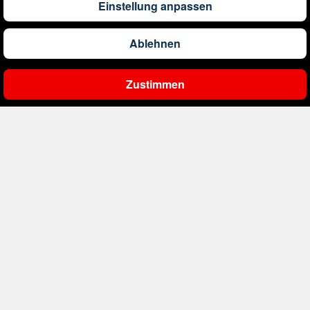
Einstellung anpassen
1.191
€
ab
Barbados
Ablehnen
Zustimmen
561
€
ab
Belgien
Ergebnisse filtern
2.000
€
ab
Bonaire, Sint Eustatius und Saba
402
€
ab
Bosnien und Herzegowina
4.174
€
ab
Botswana
1.522
€
ab
Brasilien