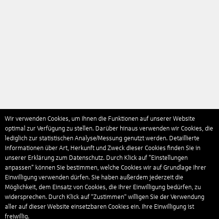
Wir verwenden Cookies, um Ihnen die Funktionen auf unserer Website
optimal zur Verfügung zu stellen. Darüber hinaus verwenden wir Cookies, die
lediglich zur statistischen Analyse/Messung genutzt werden. Detaillierte
Informationen über Art, Herkunft und Zweck dieser Cookies finden Sie in
unserer Erklärung zum Datenschutz. Durch Klick auf "Einstellungen
anpassen" können Sie bestimmen, welche Cookies wir auf Grundlage Ihrer
Einwilligung verwenden dürfen. Sie haben außerdem jederzeit die
Möglichkeit, dem Einsatz von Cookies, die Ihrer Einwilligung bedürfen, zu
widersprechen. Durch Klick auf “Zustimmen“ willigen Sie der Verwendung
aller auf dieser Website einsetzbaren Cookies ein. Ihre Einwilligung ist
freiwillig.