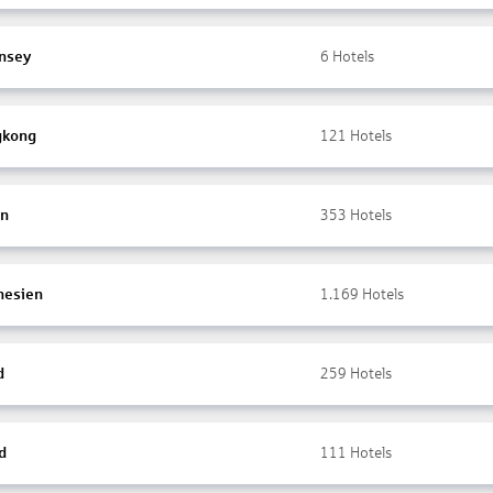
nsey
6
Hotels
gkong
121
Hotels
en
353
Hotels
nesien
1.169
Hotels
d
259
Hotels
d
111
Hotels