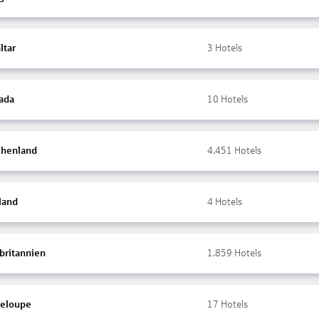
ltar
3
Hotels
ada
10
Hotels
chenland
4.451
Hotels
land
4
Hotels
britannien
1.859
Hotels
eloupe
17
Hotels