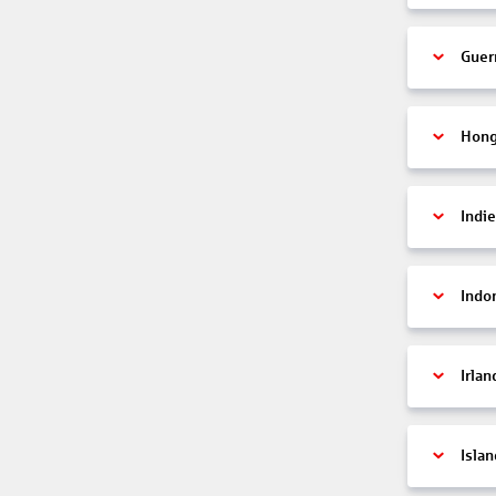
Guer
Hon
Indi
Indo
Irlan
Islan