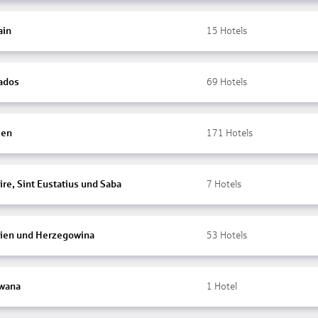
ain
15
Hotels
ados
69
Hotels
ien
171
Hotels
re, Sint Eustatius und Saba
7
Hotels
ien und Herzegowina
53
Hotels
wana
1
Hotel