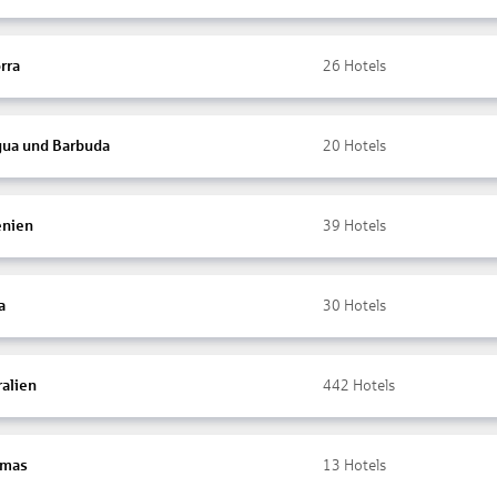
rra
26
Hotels
gua und Barbuda
20
Hotels
nien
39
Hotels
a
30
Hotels
ralien
442
Hotels
amas
13
Hotels