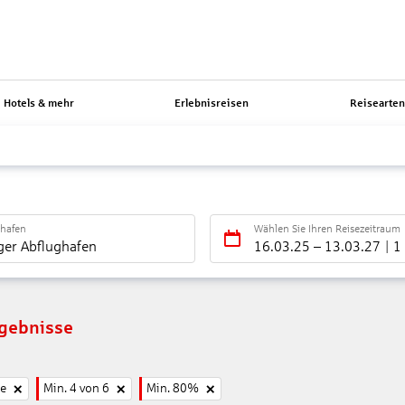
Hotels & mehr
Erlebnisreisen
Reisearte
ghafen
Wählen Sie Ihren Reisezeitraum
ger Abflughafen
16.03.25
–
13.03.27
1
rgebnisse
ne
Min. 4 von 6
Min. 80%