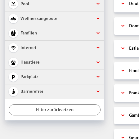
Deut
Pool
Wellnessangebote
Domi
Familien
Internet
Estl
Haustiere
Finn
Parkplatz
Barrierefrei
Fran
Filter zurücksetzen
Gamb
Geor