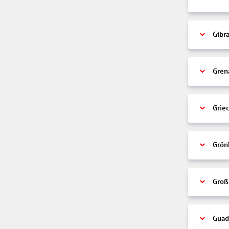
Gibra
Gren
Grie
Grön
Groß
Guad