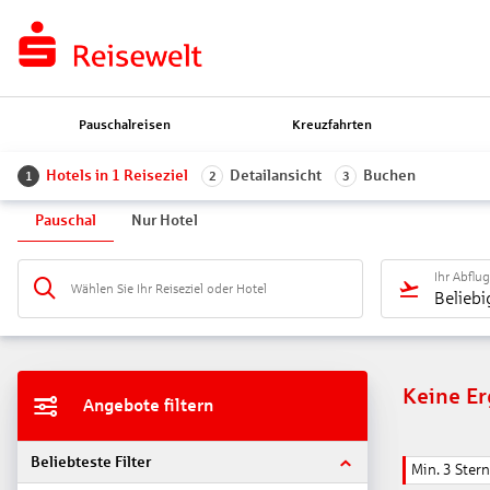
Pauschalreisen
Kreuzfahrten
Hotels in 1 Reiseziel
Detailansicht
Buchen
1
2
3
Pauschal
Nur Hotel
Ihr Abflu
Wählen Sie Ihr Reiseziel oder Hotel
Beliebi
Keine E
Angebote filtern
Beliebteste Filter
Min. 3 Ster