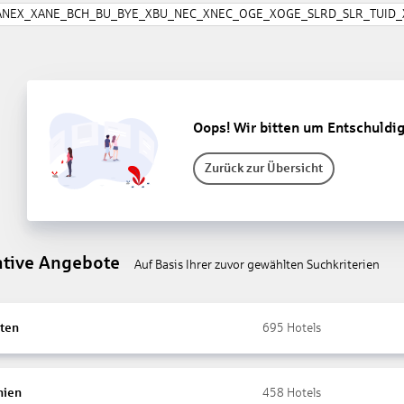
ANEX_XANE_BCH_BU_BYE_XBU_NEC_XNEC_OGE_XOGE_SLRD_SLR_TUID_X
Oops! Wir bitten um Entschuldi
Zurück zur Übersicht
ative Angebote
Auf Basis Ihrer zuvor gewählten Suchkriterien
ten
695
Hotels
nien
458
Hotels