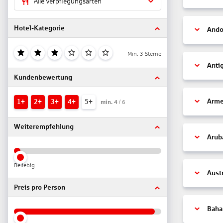
Alle Verpflegungsarten
Hotel-Kategorie
Ando
Min. 3 Sterne
Anti
Kundenbewertung
Arme
1+
2+
3+
4+
5+
min.
4
/ 6
Weiterempfehlung
Arub
Beliebig
Aust
Preis pro Person
Bah