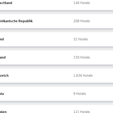
schland
146
Hotels
nikanische Republik
208
Hotels
and
32
Hotels
land
150
Hotels
kreich
1.636
Hotels
ia
9
Hotels
gien
121
Hotels