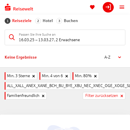
Reiseziele
Hotel
Buchen
1
2
3
Passen Sie Ihre Suche an
16.03.25
–
13.03.27
,
2 Erwachsene
Keine Ergebnisse
A-Z
Min. 3 Sterne
Min. 4 von 6
Min. 80%
ALL_XALL_ANEX_XANE_BCH_BU_BYE_XBU_NEC_XNEC_OGE_XOGE_SL
Familienfreundlich
Filter zurücksetzen