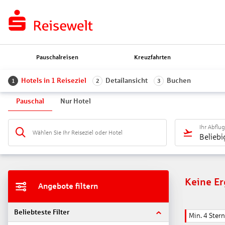
Pauschalreisen
Kreuzfahrten
Hotels in 1 Reiseziel
Detailansicht
Buchen
1
2
3
Pauschal
Nur Hotel
Ihr Abflu
Wählen Sie Ihr Reiseziel oder Hotel
Beliebi
Keine E
Angebote filtern
Beliebteste Filter
Min. 4 Ster