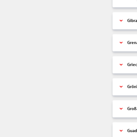
Gibra
Gren
Grie
Grön
Groß
Guad