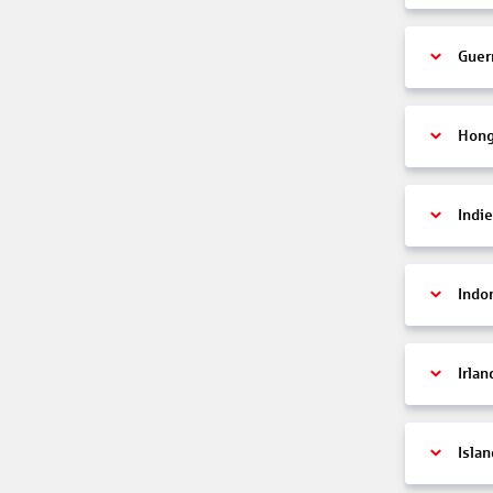
Guer
Hon
Indi
Indo
Irlan
Islan