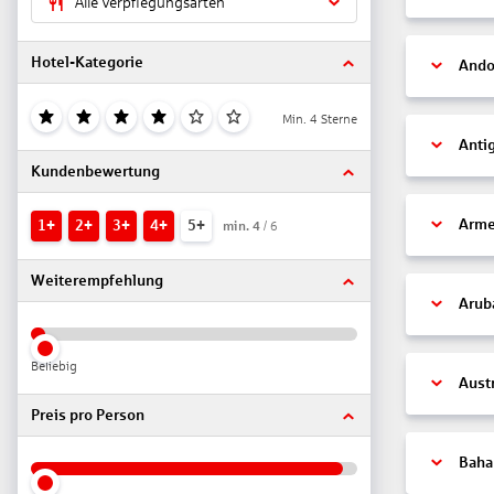
Alle Verpflegungsarten
Hotel-Kategorie
Ando
Min. 4 Sterne
Anti
Kundenbewertung
Arme
1+
2+
3+
4+
5+
min.
4
/ 6
Weiterempfehlung
Arub
Beliebig
Aust
Preis pro Person
Bah