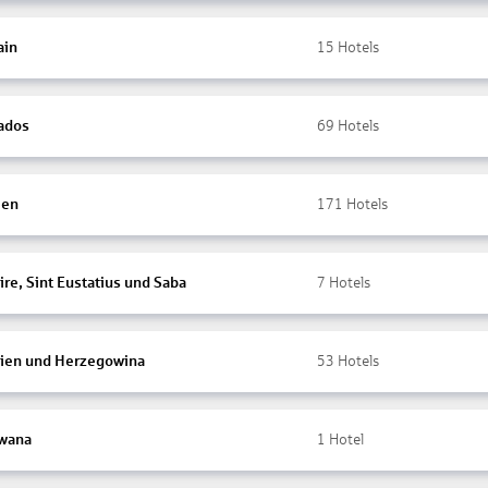
ain
15
Hotels
ados
69
Hotels
ien
171
Hotels
re, Sint Eustatius und Saba
7
Hotels
ien und Herzegowina
53
Hotels
wana
1
Hotel