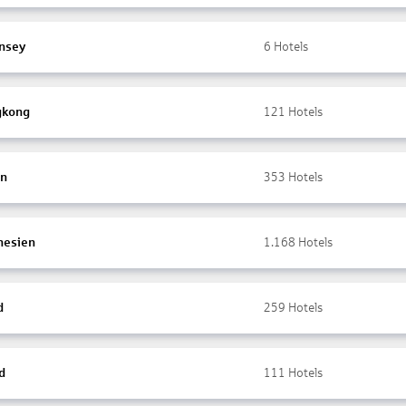
nsey
6
Hotels
gkong
121
Hotels
en
353
Hotels
nesien
1.168
Hotels
d
259
Hotels
d
111
Hotels