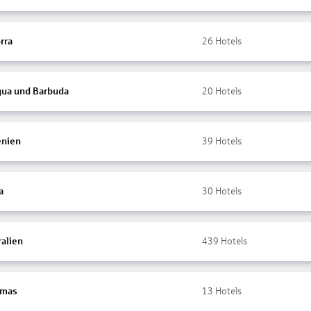
rra
26
Hotels
gua und Barbuda
20
Hotels
nien
39
Hotels
a
30
Hotels
ralien
439
Hotels
amas
13
Hotels