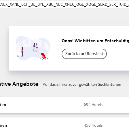
ANEX_XANE_BCH_BU_BYE_XBU_NEC_XNEC_OGE_XOGE_SLRD_SLR_TUID_X
Oops! Wir bitten um Entschuldi
Zurück zur Übersicht
ative Angebote
Auf Basis Ihrer zuvor gewählten Suchkriterien
ten
694
Hotels
nien
458
Hotels