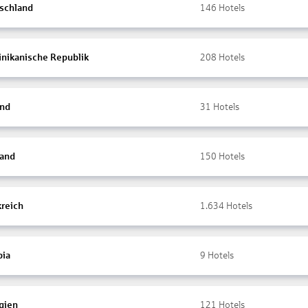
schland
146
Hotels
nikanische Republik
208
Hotels
and
31
Hotels
land
150
Hotels
kreich
1.634
Hotels
ia
9
Hotels
gien
121
Hotels