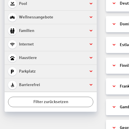
Deut
Pool
Wellnessangebote
Domi
Familien
Internet
Estl
Haustiere
Finn
Parkplatz
Barrierefrei
Fran
Filter zurücksetzen
Gamb
Geor