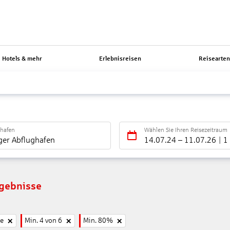
Hotels & mehr
Erlebnisreisen
Reisearte
ghafen
Wählen Sie Ihren Reisezeitraum
ger Abflughafen
14.07.24
–
11.07.26
1
rgebnisse
ne
Min. 4 von 6
Min. 80%